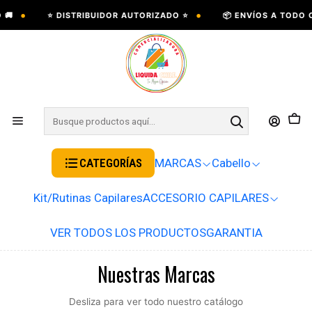
•
•
⭐ DISTRIBUIDOR AUTORIZADO ⭐
📦 ENVÍOS A TODO CHI
CATEGORÍAS
MARCAS
Cabello
Kit/Rutinas Capilares
ACCESORIO CAPILARES
VER TODOS LOS PRODUCTOS
GARANTIA
Nuestras Marcas
Desliza para ver todo nuestro catálogo