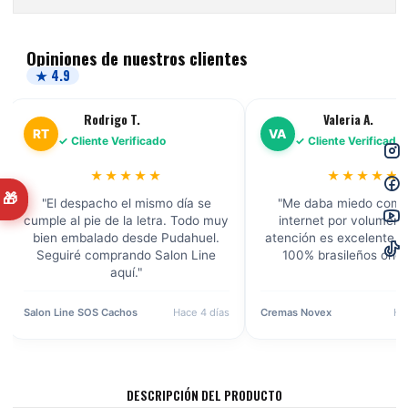
Opiniones de nuestros clientes
★ 4.9
Rodrigo T.
Valeria A.
RT
VA
✓ Cliente Verificado
✓ Cliente Verificado
★★★★★
★★★★★
🎁
"El despacho el mismo día se
"Me daba miedo comp
cumple al pie de la letra. Todo muy
internet por volumen, 
bien embalado desde Pudahuel.
atención es excelente. 
Seguiré comprando Salon Line
100% brasileños origi
aquí."
Salon Line SOS Cachos
Hace 4 días
Cremas Novex
Ha
DESCRIPCIÓN DEL PRODUCTO