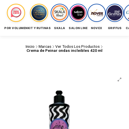
POR VOLUMEN
KIT Y RUTINAS
SKALA
SALON LINE
NOVEX
GRIFFUS
C
Inicio
Marcas
Ver Todos Los Productos
Crema de Peinar ondas incleibles 420 ml