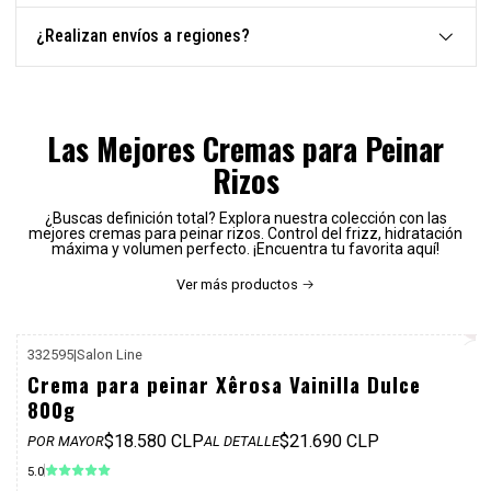
¿Realizan envíos a regiones?
Las Mejores Cremas para Peinar
Rizos
¿Buscas definición total? Explora nuestra colección con las
mejores cremas para peinar rizos. Control del frizz, hidratación
máxima y volumen perfecto. ¡Encuentra tu favorita aquí!
Ver más productos
332595
|
Salon Line
P. REF: $25.990
Crema para peinar Xêrosa Vainilla Dulce
800g
$18.580 CLP
$21.690 CLP
POR MAYOR
AL DETALLE
5.0