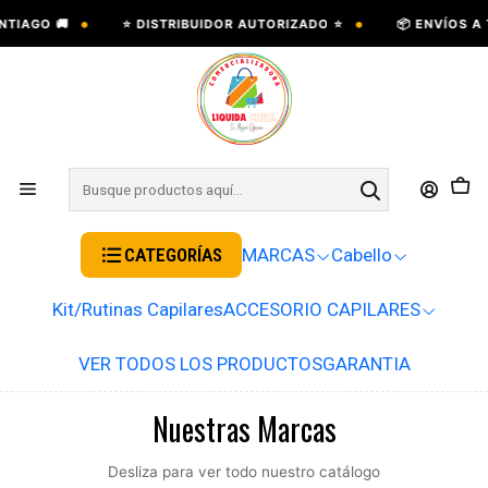
•
•
NTIAGO 🚚
⭐ DISTRIBUIDOR AUTORIZADO ⭐
📦 ENVÍOS A 
CATEGORÍAS
MARCAS
Cabello
Kit/Rutinas Capilares
ACCESORIO CAPILARES
VER TODOS LOS PRODUCTOS
GARANTIA
Nuestras Marcas
Desliza para ver todo nuestro catálogo