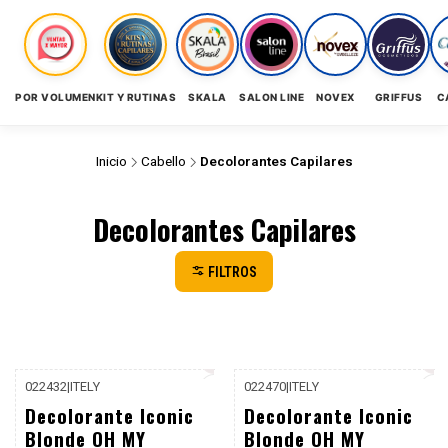
POR VOLUMEN
KIT Y RUTINAS
SKALA
SALON LINE
NOVEX
GRIFFUS
C
Inicio
Cabello
Decolorantes Capilares
Decolorantes Capilares
FILTROS
022432
|
ITELY
022470
|
ITELY
P. REF: $7.990
Decolorante Iconic
Decolorante Iconic
Blonde OH MY
Blonde OH MY