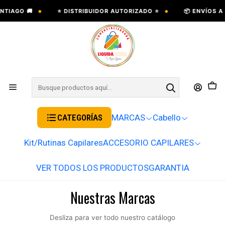
•
•
NTIAGO 🚚
⭐ DISTRIBUIDOR AUTORIZADO ⭐
📦 ENVÍOS A 
CATEGORÍAS
MARCAS
Cabello
Kit/Rutinas Capilares
ACCESORIO CAPILARES
VER TODOS LOS PRODUCTOS
GARANTIA
Nuestras Marcas
Desliza para ver todo nuestro catálogo