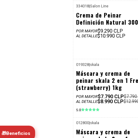
334018
|
Salon Line
P. REF: $
Crema de Peinar
Definición Natural 30
$9.290 CLP
POR MAYOR
$10.990 CLP
AL DETALLE
019328
|
skala
P. REF: $
-31%
Máscara y crema de
Dcto
peinar skala 2 en 1 Fr
(strawberry) 1kg
$7.790 CLP
$7.790
POR MAYOR
$8.990 CLP
$12.99
AL DETALLE
5.0
012800
|
skala
P. REF: $
-31%
Máscara y crema de
Dcto
🎁
Beneficios