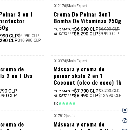
012176
|
Skala Expert
P. REF: $9.990
-17%
Peinar 3 en 1
Crema De Peinar 3en1
Dcto
protector
Bomba De Vitaminas 250g
50g
$6.990 CLP
$6.990 CLP
POR MAYOR
$8.290 CLP
$9.990 CLP
AL DETALLE
.990 CLP
$6.990 CLP
.290 CLP
$10.990 CLP
010974
|
Skala Expert
P. REF: $12.990
P. REF: $12.990
-31%
 crema de
Máscara y crema de
Dcto
la 2 en 1 Uva
peinar skala 2 en 1
Coconut (oleo de coco) 1k
.790 CLP
$7.790 CLP
$7.790 CLP
POR MAYOR
.990 CLP
$8.990 CLP
$12.990 CLP
AL DETALLE
5.0
017812
|
skala
P. REF: $12.990
P. REF: $12.990
-31%
 crema de
Máscara y crema de
Dcto