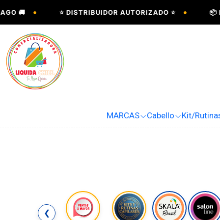
•
•
O 🚚
⭐ DISTRIBUIDOR AUTORIZADO ⭐
📦 EN
MARCAS
Cabello
Kit/Rutina
❮