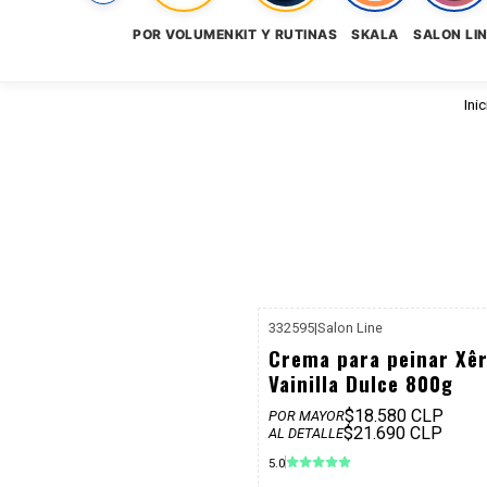
POR VOLUMEN
KIT Y RUTINAS
SKALA
SALON LI
Inic
332595
|
Salon Line
P. REF: $
Crema para peinar Xê
Vainilla Dulce 800g
$18.580 CLP
POR MAYOR
$21.690 CLP
AL DETALLE
5.0