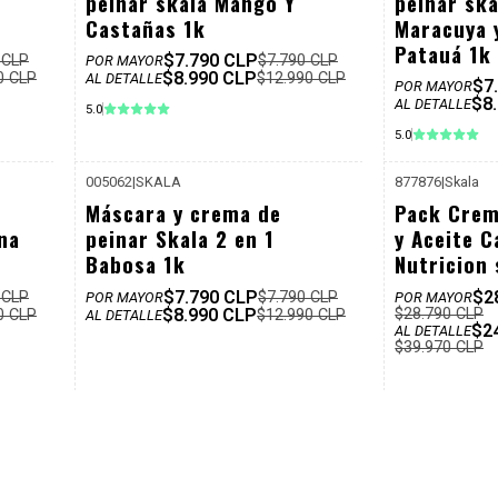
peinar skala Mango Y
peinar ska
Castañas 1k
Maracuya 
Patauá 1k
$7.790 CLP
 CLP
$7.790 CLP
POR MAYOR
$8.990 CLP
0 CLP
$12.990 CLP
AL DETALLE
$7
POR MAYOR
$8
AL DETALLE
5.0
5.0
005062
|
SKALA
877876
|
Skala
12.990
P. REF: $12.990
-31%
-39%
Máscara y crema de
Pack Crem
Dcto
Dcto
na
peinar Skala 2 en 1
y Aceite C
Babosa 1k
Nutricion 
$7.790 CLP
$2
 CLP
$7.790 CLP
POR MAYOR
POR MAYOR
$8.990 CLP
$28.790 CLP
0 CLP
$12.990 CLP
AL DETALLE
$2
AL DETALLE
$39.970 CLP