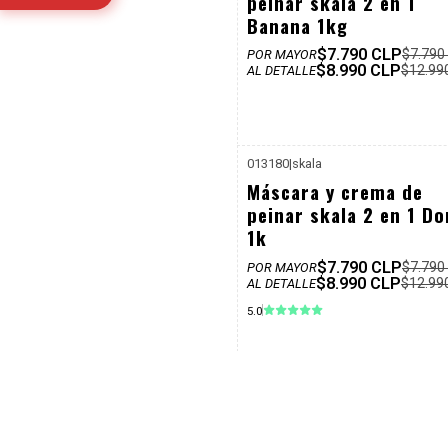
peinar skala 2 en 1
Banana 1kg
$7.790 CLP
$7.790
POR MAYOR
$8.990 CLP
$12.99
AL DETALLE
013180
|
skala
P. REF: $
-31%
Máscara y crema de
Dcto
peinar skala 2 en 1 Do
1k
$7.790 CLP
$7.790
POR MAYOR
$8.990 CLP
$12.99
AL DETALLE
5.0