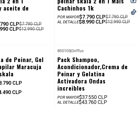
la 2 en 1
peinar skala 2 en 1 Mais
y aceite de
Cachinhos 1k
$7.790 CLP
$7.790 CLP
POR MAYOR
$8.990 CLP
$12.990 CLP
AL DETALLE
.790 CLP
$7.790 CLP
.990 CLP
$12.990 CLP
830105
|
Griffus
P. REF: $59.960
a de Peinar, Gel
Pack Shampoo,
apilar Maracuja
Acondicionador,Crema de
skala
Peinar y Gelatina
Activadora Ondas
8.790 CLP
increibles
4.490 CLP
$37.550 CLP
POR MAYOR
$43.760 CLP
AL DETALLE