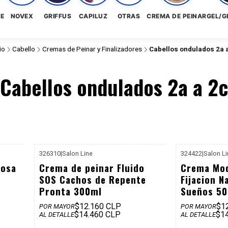
NE
NOVEX
GRIFFUS
CAPILUZ
OTRAS
CREMA DE PEINAR
GEL/G
io
Cabello
Cremas de Peinar y Finalizadores
Cabellos ondulados 2a 
Cabellos ondulados 2a a 2c
326310
|
Salon Line
324422
|
Salon L
25.990
P. REF: $16.990
rosa
Crema de peinar Fluido
Crema Mo
SOS Cachos de Repente
Fijacion N
Pronta 300ml
Sueños 5
$12.160 CLP
$1
POR MAYOR
POR MAYOR
$14.460 CLP
$1
AL DETALLE
AL DETALLE