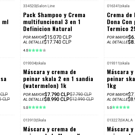
334520
|
Salon Line
016341
|
skala
12.990
P. REF: $20.990
-25%
Pack Shampoo y Crema
Crema de 
Dcto
0 ml
multifuncional 3 en 1
Dona Con 
Definicion Natural
Termico 2
$15.070 CLP
$6
POR MAYOR
POR MAYOR
$17.740 CLP
$8
AL DETALLE
AL DETALLE
4.0
019304
|
skala
019311
|
skala
12.990
P. REF: $12.990
-31%
Máscara y crema de
Máscara y
Dcto
esa
peinar skala 2 en 1 sandia
peinar ska
(watermelon) 1k
1kg
$7.790 CLP
$7
 CLP
$7.790 CLP
POR MAYOR
POR MAYOR
$8.990 CLP
$8
0 CLP
$12.990 CLP
AL DETALLE
AL DETALLE
5.0
5.0
013913
|
Skala
013227
|
SKALA
12.990
P. REF: $12.990
-31%
-31%
Máscara y crema de
Máscara y
Dcto
Dcto