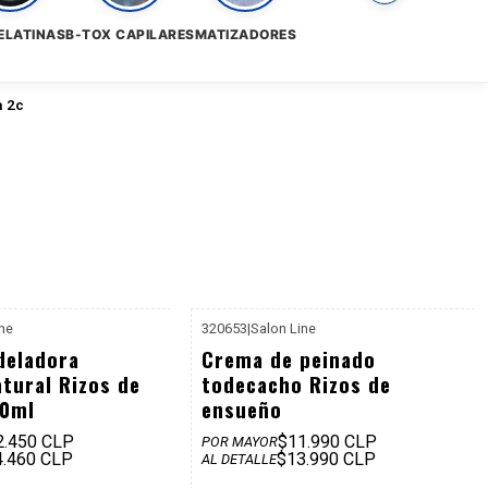
ELATINAS
B-TOX CAPILARES
MATIZADORES
a 2c
ine
320653
|
Salon Line
P. REF: $16.990
P. REF: $15.990
deladora
Crema de peinado
atural Rizos de
todecacho Rizos de
00ml
ensueño
2.450 CLP
$11.990 CLP
POR MAYOR
4.460 CLP
$13.990 CLP
AL DETALLE