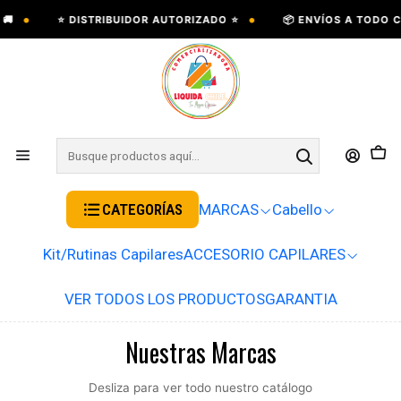
•
•
⭐ DISTRIBUIDOR AUTORIZADO ⭐
📦 ENVÍOS A TODO CHILE
CATEGORÍAS
MARCAS
Cabello
Kit/Rutinas Capilares
ACCESORIO CAPILARES
VER TODOS LOS PRODUCTOS
GARANTIA
Nuestras Marcas
Desliza para ver todo nuestro catálogo