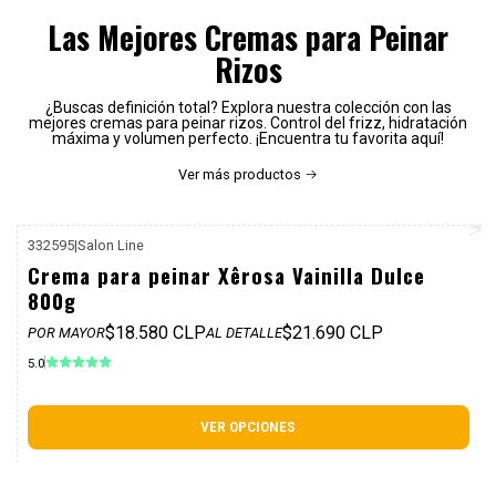
Las Mejores Cremas para Peinar
Rizos
¿Buscas definición total? Explora nuestra colección con las
mejores cremas para peinar rizos. Control del frizz, hidratación
máxima y volumen perfecto. ¡Encuentra tu favorita aquí!
Ver más productos
332595
|
Salon Line
P. REF: $25.990
Crema para peinar Xêrosa Vainilla Dulce
800g
$18.580 CLP
$21.690 CLP
POR MAYOR
AL DETALLE
5.0
VER OPCIONES