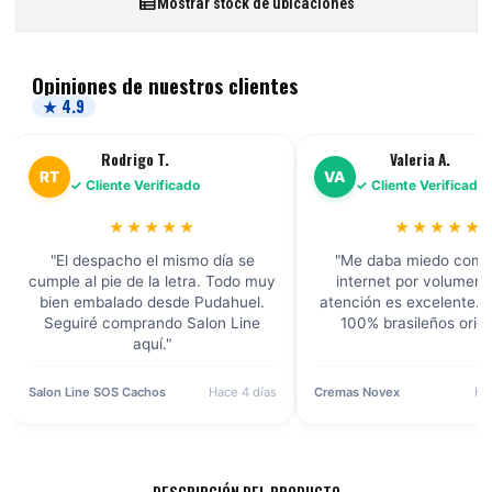
Mostrar stock de ubicaciones
Opiniones de nuestros clientes
★ 4.9
Rodrigo T.
Valeria A.
RT
VA
✓ Cliente Verificado
✓ Cliente Verificado
★★★★★
★★★★★
"El despacho el mismo día se
"Me daba miedo comp
cumple al pie de la letra. Todo muy
internet por volumen, 
bien embalado desde Pudahuel.
atención es excelente. 
Seguiré comprando Salon Line
100% brasileños origi
aquí."
Salon Line SOS Cachos
Hace 4 días
Cremas Novex
Ha