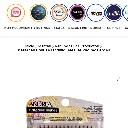
POR VOLUMEN
KIT Y RUTINAS
SKALA
SALON LINE
NOVEX
GRIFFUS
C
Inicio
Marcas
Ver Todos Los Productos
Pestañas Postizas Individuales De Racimo Largas