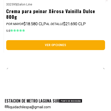
332595
|
Salon Line
P. REF: $25.990
Crema para peinar Xêrosa Vainilla Dulce
800g
$18.580 CLP
$21.690 CLP
POR MAYOR
AL DETALLE
5.0
VER OPCIONES
ESTACION DE METRO LAGUNA SUR
PUNTO DE RECOGIDA
liquidachilespa@gmail.com