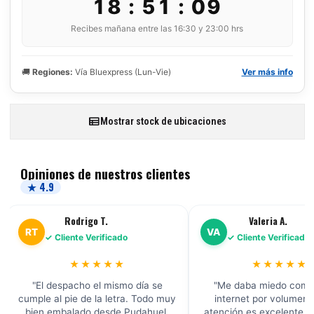
18 : 51 : 08
Recibes mañana entre las 16:30 y 23:00 hrs
🚚
Regiones:
Vía Bluexpress (Lun-Vie)
Ver más info
Mostrar stock de ubicaciones
Opiniones de nuestros clientes
★ 4.9
Rodrigo T.
Valeria A.
VA
 Cliente Verificado
✓ Cliente Verificado
★★★★★
★★★★★
despacho el mismo día se
"Me daba miedo comprar por
al pie de la letra. Todo muy
internet por volumen, pero la
embalado desde Pudahuel.
atención es excelente. Productos