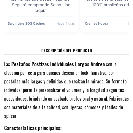
iré comprando Salon Line
100% brasileños originales."
aquí."
ne SOS Cachos
Hace 4 días
Cremas Novex
Hace 1 semana
DESCRIPCIÓN DEL PRODUCTO
Las
Pestañas Postizas Individuales Largas Andrea
son la
elección perfecta para quienes desean un look llamativo, con
pestañas más largas y definidas que realzan la mirada. Su formato
individual permite personalizar el volumen y la longitud según tus
necesidades, brindando un acabado profesional y natural. Fabricadas
con materiales de alta calidad, son ligeras, cómodas y fáciles de
aplicar.
Características principales: