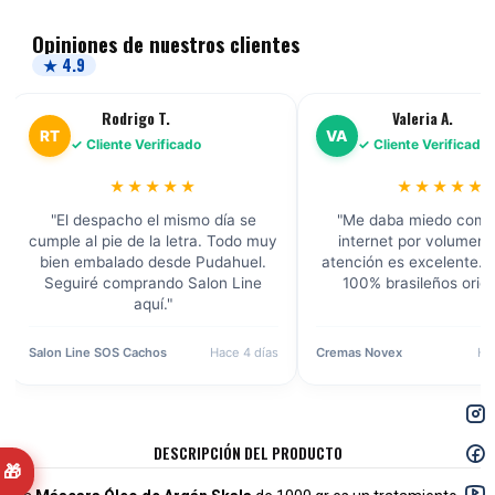
Opiniones de nuestros clientes
★ 4.9
Rodrigo T.
Valeria A.
RT
VA
✓ Cliente Verificado
✓ Cliente Verificado
★★★★★
★★★★★
"El despacho el mismo día se
"Me daba miedo comp
cumple al pie de la letra. Todo muy
internet por volumen, 
bien embalado desde Pudahuel.
atención es excelente. 
Seguiré comprando Salon Line
100% brasileños origi
aquí."
Salon Line SOS Cachos
Hace 4 días
Cremas Novex
Ha
DESCRIPCIÓN DEL PRODUCTO
🎁