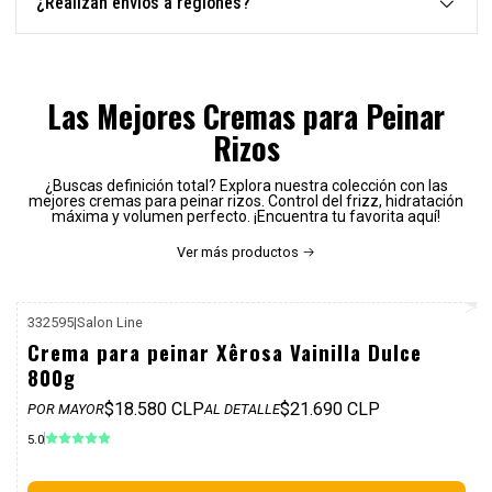
¿Realizan envíos a regiones?
Las Mejores Cremas para Peinar
Rizos
¿Buscas definición total? Explora nuestra colección con las
mejores cremas para peinar rizos. Control del frizz, hidratación
máxima y volumen perfecto. ¡Encuentra tu favorita aquí!
Ver más productos
332595
|
Salon Line
P. REF: $25.990
Crema para peinar Xêrosa Vainilla Dulce
800g
$18.580 CLP
$21.690 CLP
POR MAYOR
AL DETALLE
5.0