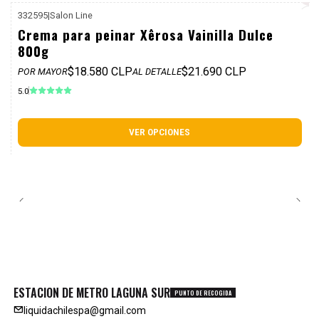
332595
|
Salon Line
P. REF: $25.990
Crema para peinar Xêrosa Vainilla Dulce
800g
$18.580 CLP
$21.690 CLP
POR MAYOR
AL DETALLE
5.0
VER OPCIONES
ESTACION DE METRO LAGUNA SUR
PUNTO DE RECOGIDA
liquidachilespa@gmail.com