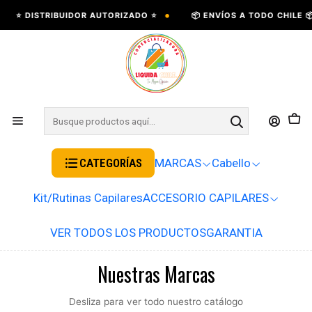
•
•
⭐ DISTRIBUIDOR AUTORIZADO ⭐
📦 ENVÍOS A TODO CHILE 📦
CATEGORÍAS
MARCAS
Cabello
Kit/Rutinas Capilares
ACCESORIO CAPILARES
VER TODOS LOS PRODUCTOS
GARANTIA
Nuestras Marcas
Desliza para ver todo nuestro catálogo