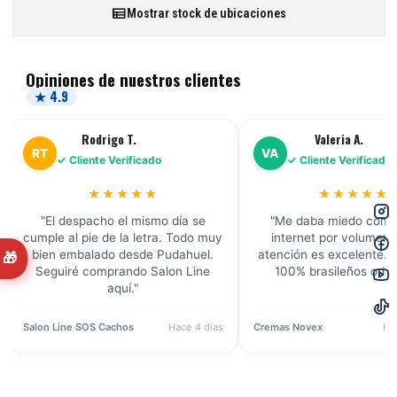
Mostrar stock de ubicaciones
Opiniones de nuestros clientes
★ 4.9
Rodrigo T.
Valeria A.
RT
VA
✓ Cliente Verificado
✓ Cliente Verificado
★★★★★
★★★★★
"El despacho el mismo día se
"Me daba miedo comp
cumple al pie de la letra. Todo muy
internet por volumen, 
bien embalado desde Pudahuel.
atención es excelente. 
🎁
Seguiré comprando Salon Line
100% brasileños origi
aquí."
Salon Line SOS Cachos
Hace 4 días
Cremas Novex
Ha