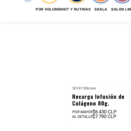
POR VOLUMEN
KIT Y RUTINAS
SKALA
SALON LI
501411
|
Novex
P. REF: 
Recarga Infusión de
Colágeno 80g.
$6.430 CLP
POR MAYOR
$7.790 CLP
AL DETALLE