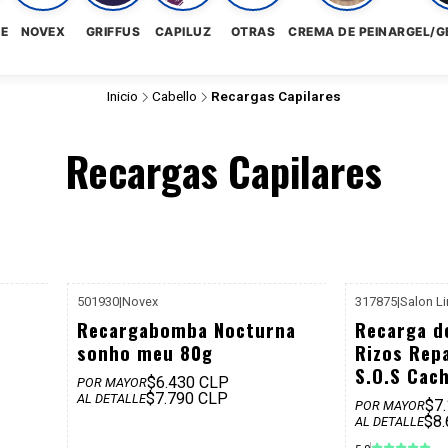
NE
NOVEX
GRIFFUS
CAPILUZ
OTRAS
CREMA DE PEINAR
GEL/G
Inicio
Cabello
Recargas Capilares
Recargas Capilares
501930
|
Novex
317875
|
Salon L
$8.990
P. REF: $8.990
Recargabomba Nocturna
Recarga d
sonho meu 80g
Rizos Rep
S.O.S Cac
$6.430 CLP
POR MAYOR
$7.790 CLP
AL DETALLE
$7
POR MAYOR
$8
AL DETALLE