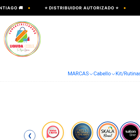
•
•
IAGO 🚚
⭐ DISTRIBUIDOR AUTORIZADO ⭐

MARCAS
Cabello
Kit/Rutina
❮