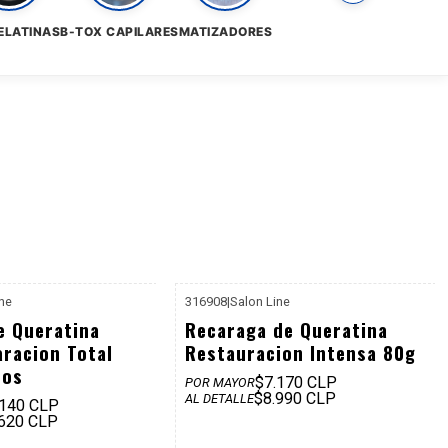
ELATINAS
B-TOX CAPILARES
MATIZADORES
ine
316908
|
Salon Line
P. REF: $9.990
P. REF: $10.990
e Queratina
Recaraga de Queratina
aracion Total
Restauracion Intensa 80g
hos
$7.170 CLP
POR MAYOR
$8.990 CLP
AL DETALLE
.140 CLP
.620 CLP