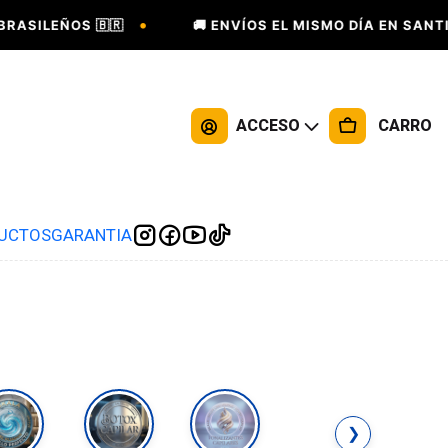
•
ASILEÑOS 🇧🇷
🚚 ENVÍOS EL MISMO DÍA EN SANTIA
ACCESO
CARRO
DUCTOS
GARANTIA
❯