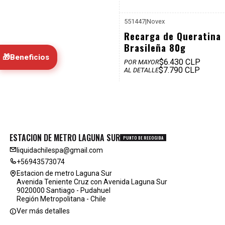
551447
|
Novex
P. REF: 
Recarga de Queratina
Brasileña 80g
🎁
Beneficios
$6.430 CLP
POR MAYOR
$7.790 CLP
AL DETALLE
ESTACION DE METRO LAGUNA SUR
PUNTO DE RECOGIDA
liquidachilespa@gmail.com
+56943573074
Estacion de metro Laguna Sur
Avenida Teniente Cruz con Avenida Laguna Sur
9020000 Santiago - Pudahuel
Región Metropolitana - Chile
Ver más detalles