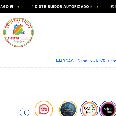
•
•
GO 🚚
⭐ DISTRIBUIDOR AUTORIZADO ⭐
📦 E
MARCAS
Cabello
Kit/Rutina
❮