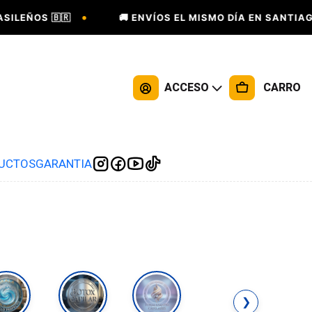
•
ILEÑOS 🇧🇷
🚚 ENVÍOS EL MISMO DÍA EN SANTIAGO 
ACCESO
CARRO
DUCTOS
GARANTIA
❯