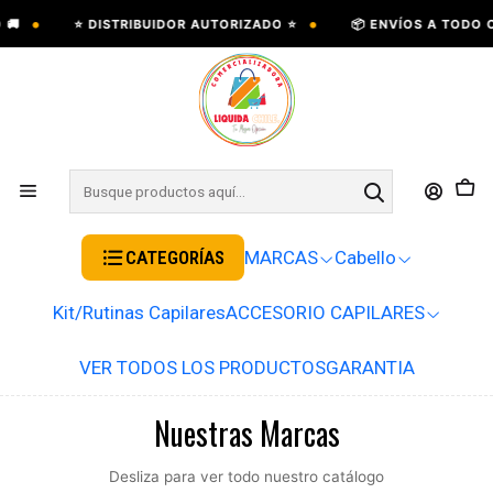
•
•
⭐ DISTRIBUIDOR AUTORIZADO ⭐
📦 ENVÍOS A TODO CHIL
CATEGORÍAS
MARCAS
Cabello
Kit/Rutinas Capilares
ACCESORIO CAPILARES
VER TODOS LOS PRODUCTOS
GARANTIA
Nuestras Marcas
Desliza para ver todo nuestro catálogo