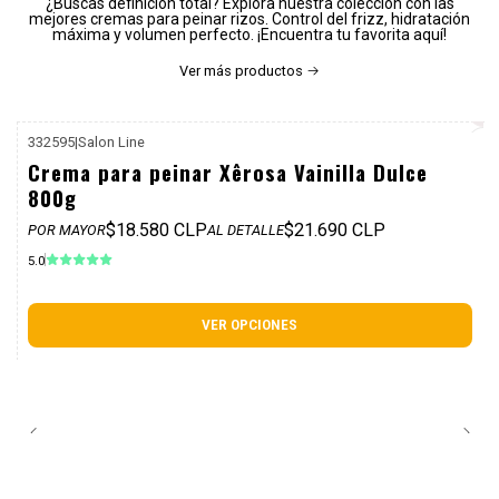
¿Buscas definición total? Explora nuestra colección con las
mejores cremas para peinar rizos. Control del frizz, hidratación
máxima y volumen perfecto. ¡Encuentra tu favorita aquí!
Ver más productos
332595
|
Salon Line
P. REF: $25.990
Crema para peinar Xêrosa Vainilla Dulce
800g
$18.580 CLP
$21.690 CLP
POR MAYOR
AL DETALLE
5.0
VER OPCIONES