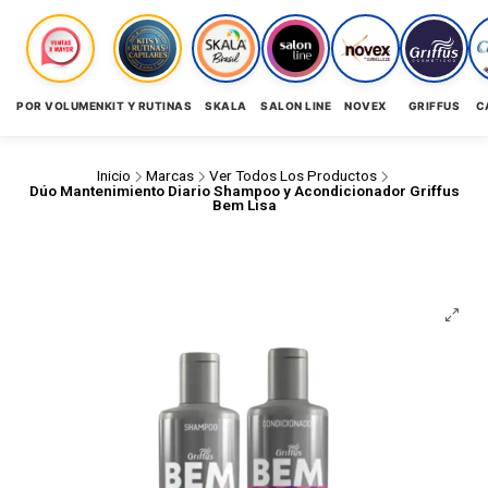
POR VOLUMEN
KIT Y RUTINAS
SKALA
SALON LINE
NOVEX
GRIFFUS
C
Inicio
Marcas
Ver Todos Los Productos
Dúo Mantenimiento Diario Shampoo y Acondicionador Griffus
Bem Lisa