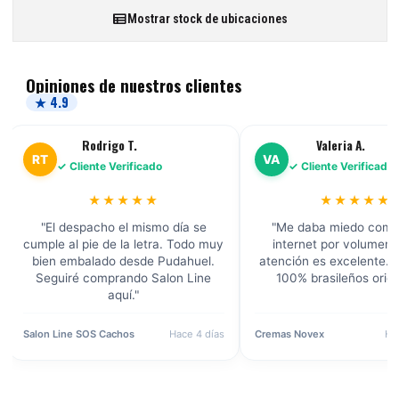
Mostrar stock de ubicaciones
Opiniones de nuestros clientes
★ 4.9
Rodrigo T.
Valeria A.
RT
VA
✓ Cliente Verificado
✓ Cliente Verificado
★★★★★
★★★★★
"El despacho el mismo día se
"Me daba miedo comp
cumple al pie de la letra. Todo muy
internet por volumen, 
bien embalado desde Pudahuel.
atención es excelente. 
Seguiré comprando Salon Line
100% brasileños origi
aquí."
Salon Line SOS Cachos
Hace 4 días
Cremas Novex
Ha