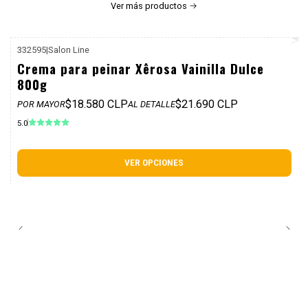
Ver más productos
332595
|
Salon Line
P. REF: $25.990
Crema para peinar Xêrosa Vainilla Dulce
800g
$18.580 CLP
$21.690 CLP
POR MAYOR
AL DETALLE
5.0
VER OPCIONES