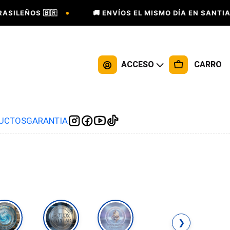
•
ILEÑOS 🇧🇷
🚚 ENVÍOS EL MISMO DÍA EN SANTIAGO
ACCESO
CARRO
DUCTOS
GARANTIA
❯