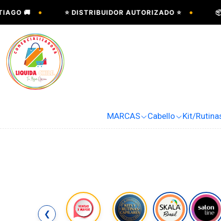
•
•
GO 🚚
⭐ DISTRIBUIDOR AUTORIZADO ⭐
📦 
MARCAS
Cabello
Kit/Rutina
❮