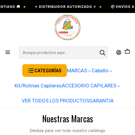
•
•
NTIAGO 🚚
⭐ DISTRIBUIDOR AUTORIZADO ⭐
📦 ENVÍOS A 
CATEGORÍAS
MARCAS
Cabello
Kit/Rutinas Capilares
ACCESORIO CAPILARES
VER TODOS LOS PRODUCTOS
GARANTIA
Nuestras Marcas
Desliza para ver todo nuestro catálogo