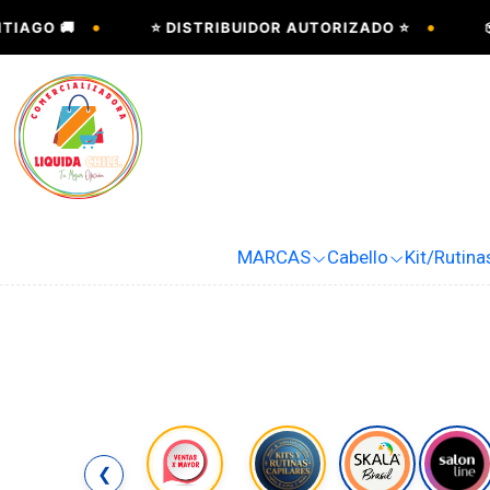
•
•
IAGO 🚚
⭐ DISTRIBUIDOR AUTORIZADO ⭐
📦
MARCAS
Cabello
Kit/Rutina
❮