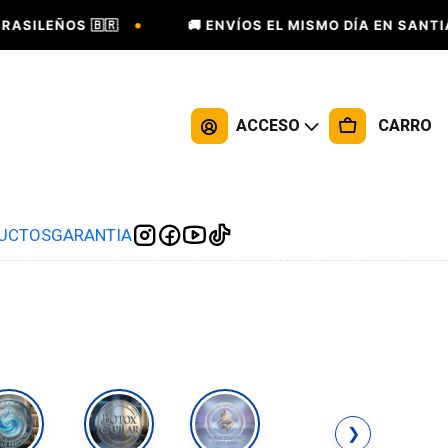
•
ASILEÑOS 🇧🇷
🚚 ENVÍOS EL MISMO DÍA EN SANTIAG
ACCESO
CARRO
DUCTOS
GARANTIA
❯