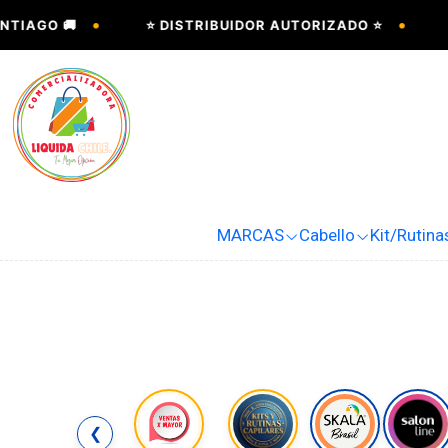
•
•
TIAGO 🚚
⭐ DISTRIBUIDOR AUTORIZADO ⭐

MARCAS
Cabello
Kit/Rutina
❮