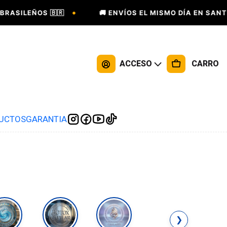
•
ASILEÑOS 🇧🇷
🚚 ENVÍOS EL MISMO DÍA EN SANTIA
ACCESO
CARRO
DUCTOS
GARANTIA
❯