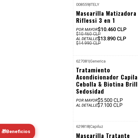
008559
|
ITELY
-7%
Mascarilla Matizadora
Dcto
Riflessi 3 en 1
$10.460 CLP
POR MAYOR
$10.460 CLP
$13.890 CLP
AL DETALLE
$14.990 CLP
627081
|
Generica
Tratamiento
Acondicionador Capila
Cebolla & Biotina Brill
Sedosidad
$5.500 CLP
POR MAYOR
$7.100 CLP
AL DETALLE
629818
|
Capiluz
🎁
Beneficios
P. REF: 
Mascarilla Tratante