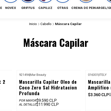
NE
NOVEX
GRIFFUS
CAPILUZ
OTRAS
CREMA DE PEINAR
GEL/G
Inicio
Cabello
Máscara Capilar
Máscara Capilar
921494
|
Mar Beauty
016301
|
ITELY
11.990
-57%
t 2
Mascarilla Capilar Oleo de
Mascarill
Dcto
k
Coco Zero Sal Hidratacion
Amplifico 
Profunda
$3.360 CLP
$
$9.590 CLP
POR MAYOR
$11.990 CLP
AL DETALLE