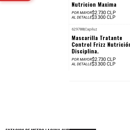
Nutricion Maxima
$2.730 CLP
POR MAYOR
$3.300 CLP
AL DETALLE
629788
|
Capiluz
P. REF: 
Mascarilla Tratante
Control Frizz Nutrició
Disciplina.
$2.730 CLP
POR MAYOR
$3.300 CLP
AL DETALLE