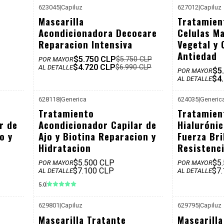
623045
|
Capiluz
627012
|
Capiluz
-32%
-32%
Mascarilla
Tratamien
Dcto
Dcto
Acondicionadora Decocare
Celulas M
Reparacion Intensiva
Vegetal y
Antiedad
$5.750 CLP
$5.750 CLP
POR MAYOR
$4.720 CLP
$6.990 CLP
AL DETALLE
$5
POR MAYOR
$4
AL DETALLE
628118
|
Generica
624035
|
Generic
Tratamiento
Tratamien
r de
Acondicionador Capilar de
Hialurónic
o y
Ajo y Biotina Reparacion y
Fuerza Bri
Hidratacion
Resistenc
$5.500 CLP
$5
POR MAYOR
POR MAYOR
$7.100 CLP
$7
AL DETALLE
AL DETALLE
5.0
629801
|
Capiluz
629795
|
Capiluz
$6.990
P. REF: $6.990
Mascarilla Tratante
Mascarilla