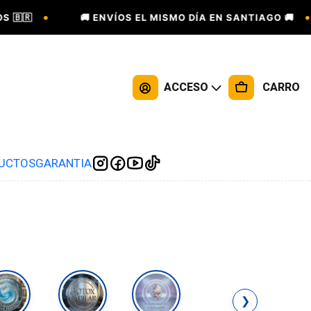
•
•
🇷
🚚 ENVÍOS EL MISMO DÍA EN SANTIAGO 🚚
ACCESO
CARRO
DUCTOS
GARANTIA
❯