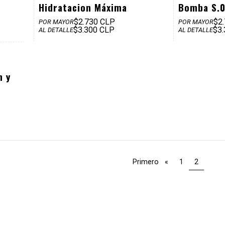
Hidratacion Máxima
Bomba S.0
$2.730 CLP
$2
POR MAYOR
POR MAYOR
$3.300 CLP
$3
AL DETALLE
AL DETALLE
$6.990
n y
Primero
«
1
2