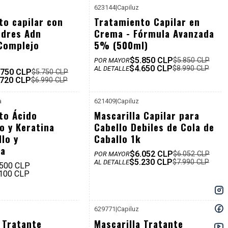
623144
|
Capiluz
-48%
to capilar con
Tratamiento Capilar en
Dcto
adres Adn
Crema - Fórmula Avanzada
 Complejo
5% (500ml)
$5.850 CLP
$5.850 CLP
POR MAYOR
$4.650 CLP
$8.990 CLP
AL DETALLE
.750 CLP
$5.750 CLP
.720 CLP
$6.990 CLP
a
621409
|
Capiluz
-35%
to Ácido
Mascarilla Capilar para
Dcto
o y Keratina
Cabello Debiles de Cola de
llo y
Caballo 1k
ia
$6.052 CLP
$6.052 CLP
POR MAYOR
$5.230 CLP
$7.990 CLP
AL DETALLE
.500 CLP
.100 CLP
629771
|
Capiluz
P. REF: $6.990
P. REF: $6.990
 Tratante
Mascarilla Tratante