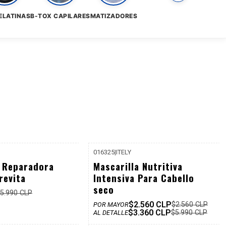
ELATINAS
B-TOX CAPILARES
MATIZADORES
016325
|
ITELY
-44%
a Reparadora
Mascarilla Nutritiva
Dcto
revita
Intensiva Para Cabello
seco
5.990 CLP
$2.560 CLP
$2.560 CLP
POR MAYOR
$3.360 CLP
$5.990 CLP
AL DETALLE