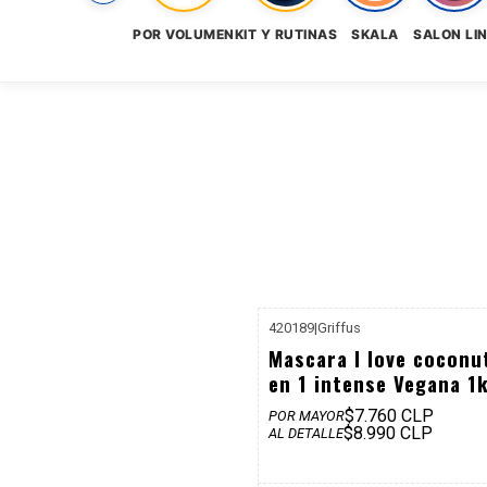
POR VOLUMEN
KIT Y RUTINAS
SKALA
SALON LI
420189
|
Griffus
P. REF: $
Mascara I love coconu
en 1 intense Vegana 1
$7.760 CLP
POR MAYOR
$8.990 CLP
AL DETALLE