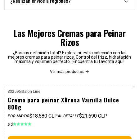
¿Realizan envíos a regiones?
Las Mejores Cremas para Peinar
Rizos
¿Buscas definición total? Explora nuestra colección con las
mejores cremas para peinar rizos. Control del frizz, hidratación
máxima y volumen perfecto. ¡Encuentra tu favorita aquí!
Ver más productos
332595
|
Salon Line
P. REF: $25.990
Crema para peinar Xêrosa Vainilla Dulce
800g
$18.580 CLP
$21.690 CLP
POR MAYOR
AL DETALLE
5.0