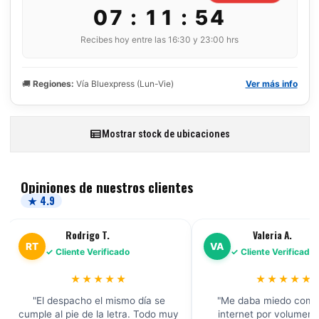
07 : 11 : 53
Recibes hoy entre las 16:30 y 23:00 hrs
🚚
Regiones:
Vía Bluexpress (Lun-Vie)
Ver más info
Mostrar stock de ubicaciones
Opiniones de nuestros clientes
★ 4.9
Valeria A.
VA
CL
cado
✓ Cliente Verificado
✓ C
★★
★★★★★
mismo día se
"Me daba miedo comprar por
"Encont
letra. Todo muy
internet por volumen, pero la
preci