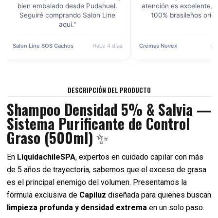
de Pudahuel.
atención es excelente. Productos
ninguna 
o Salon Line
100% brasileños originales."
en perfec
Hace 4 días
Cremas Novex
Hace 1 semana
Shampoo Gr
DESCRIPCIÓN DEL PRODUCTO
Shampoo Densidad 5% & Salvia —
Sistema Purificante de Control
Graso (500ml)
✨
En
LiquidachileSPA
, expertos en cuidado capilar con más
de 5 años de trayectoria, sabemos que el exceso de grasa
es el principal enemigo del volumen. Presentamos la
fórmula exclusiva de
Capiluz
diseñada para quienes buscan
limpieza profunda y densidad extrema
en un solo paso.