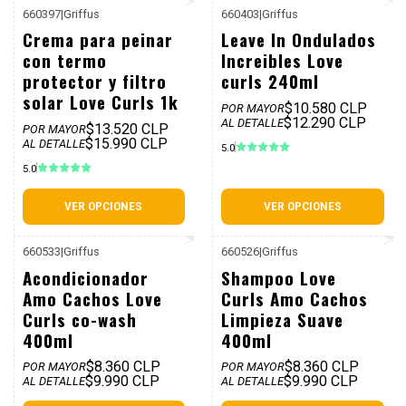
660397
|
Griffus
660403
|
Griffus
P. REF: $20.990
P. REF: $15.990
Crema para peinar
Leave In Ondulados
con termo
Increibles Love
protector y filtro
curls 240ml
solar Love Curls 1k
$10.580 CLP
POR MAYOR
$12.290 CLP
AL DETALLE
$13.520 CLP
POR MAYOR
$15.990 CLP
AL DETALLE
5.0
5.0
VER OPCIONES
VER OPCIONES
660533
|
Griffus
660526
|
Griffus
P. REF: $12.990
P. REF: $12.990
Acondicionador
Shampoo Love
Amo Cachos Love
Curls Amo Cachos
Curls co-wash
Limpieza Suave
400ml
400ml
$8.360 CLP
$8.360 CLP
POR MAYOR
POR MAYOR
$9.990 CLP
$9.990 CLP
AL DETALLE
AL DETALLE