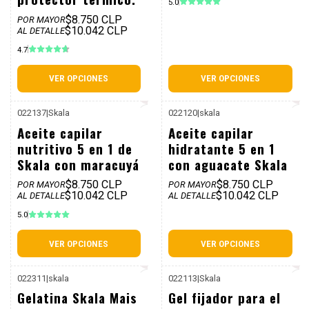
5.0
$8.750 CLP
POR MAYOR
$10.042 CLP
AL DETALLE
4.7
VER OPCIONES
VER OPCIONES
022137
|
Skala
022120
|
skala
P. REF: $12.990
P. REF: $12.990
Aceite capilar
Aceite capilar
nutritivo 5 en 1 de
hidratante 5 en 1
Skala con maracuyá
con aguacate Skala
$8.750 CLP
$8.750 CLP
POR MAYOR
POR MAYOR
$10.042 CLP
$10.042 CLP
AL DETALLE
AL DETALLE
5.0
VER OPCIONES
VER OPCIONES
022311
|
skala
022113
|
Skala
P. REF: $12.990
P. REF: $12.990
Gelatina Skala Mais
Gel fijador para el