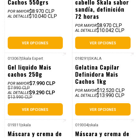
Cachos 550grs
cabello Skala sabor
sandía, definición
$8.970 CLP
POR MAYOR
72 horas
$10.040 CLP
AL DETALLE
$8.970 CLP
POR MAYOR
$10.042 CLP
AL DETALLE
VER OPCIONES
VER OPCIONES
013067
|
Skala Expert
018291
|
SKALA
P. REF: $11.990
P. REF: $18.990
-34%
Gel liquido Mais
Gelatina Capilar
Dcto
cachos 250g
Definidora Mais
Cachos 1kg
$7.990 CLP
POR MAYOR
$7.990 CLP
$12.520 CLP
POR MAYOR
$9.290 CLP
AL DETALLE
$13.990 CLP
AL DETALLE
$13.990 CLP
VER OPCIONES
VER OPCIONES
019311
|
skala
019304
|
skala
P. REF: $12.990
P. REF: $12.990
-31%
Máscara y crema de
Máscara y crema de
Dcto