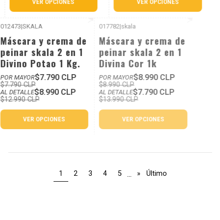
VER OPCIONES
VER OPCIONES
012473
|
SKALA
017782
|
skala
P. REF: $12.990
-31%
-44%
Máscara y crema de
Máscara y crema de
Dcto
Dcto
peinar skala 2 en 1
peinar skala 2 en 1
Divino Potao 1 Kg.
Divina Cor 1k
$7.790 CLP
$8.990 CLP
POR MAYOR
POR MAYOR
$7.790 CLP
$8.990 CLP
$8.990 CLP
$7.790 CLP
AL DETALLE
AL DETALLE
$12.990 CLP
$13.990 CLP
VER OPCIONES
VER OPCIONES
...
1
2
3
4
5
»
Último