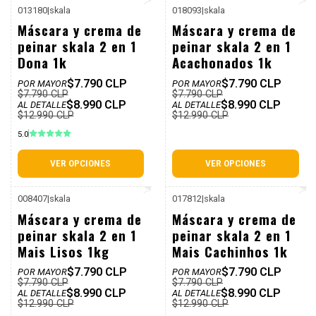
013180
|
skala
018093
|
skala
P. REF: $12.990
P. REF: $12.990
-31%
-31%
Máscara y crema de
Máscara y crema de
Dcto
Dcto
peinar skala 2 en 1
peinar skala 2 en 1
Dona 1k
Acachonados 1k
$7.790 CLP
$7.790 CLP
POR MAYOR
POR MAYOR
$7.790 CLP
$7.790 CLP
$8.990 CLP
$8.990 CLP
AL DETALLE
AL DETALLE
$12.990 CLP
$12.990 CLP
5.0
VER OPCIONES
VER OPCIONES
008407
|
skala
017812
|
skala
P. REF: $12.990
P. REF: $12.990
-31%
-31%
Máscara y crema de
Máscara y crema de
Dcto
Dcto
peinar skala 2 en 1
peinar skala 2 en 1
Mais Lisos 1kg
Mais Cachinhos 1k
$7.790 CLP
$7.790 CLP
POR MAYOR
POR MAYOR
$7.790 CLP
$7.790 CLP
$8.990 CLP
$8.990 CLP
AL DETALLE
AL DETALLE
$12.990 CLP
$12.990 CLP