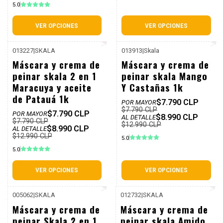
5.0
VER OPCIONES
VER OPCIONES
013227
|
SKALA
013913
|
Skala
P. REF: $12.990
P. REF: $12.990
-31%
-31%
Máscara y crema de
Máscara y crema de
Dcto
Dcto
peinar skala 2 en 1
peinar skala Mango
Maracuya y aceite
Y Castañas 1k
de Patauá 1k
$7.790 CLP
POR MAYOR
$7.790 CLP
$7.790 CLP
POR MAYOR
$8.990 CLP
AL DETALLE
$7.790 CLP
$12.990 CLP
$8.990 CLP
AL DETALLE
$12.990 CLP
5.0
5.0
VER OPCIONES
VER OPCIONES
005062
|
SKALA
012732
|
SKALA
P. REF: $12.990
P. REF: $12.990
-31%
-31%
Máscara y crema de
Máscara y crema de
Dcto
Dcto
peinar Skala 2 en 1
peinar skala Amido