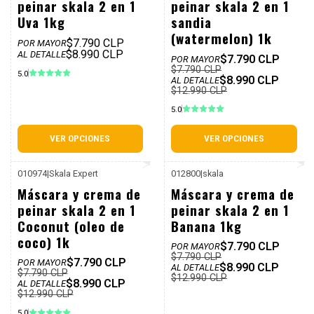
peinar skala 2 en 1
peinar skala 2 en 1
Uva 1kg
sandia
(watermelon) 1k
$7.790 CLP
POR MAYOR
$8.990 CLP
AL DETALLE
$7.790 CLP
POR MAYOR
$7.790 CLP
5.0
$8.990 CLP
AL DETALLE
$12.990 CLP
5.0
VER OPCIONES
VER OPCIONES
010974
|
Skala Expert
012800
|
skala
P. REF: $12.990
P. REF: $12.990
-31%
-31%
Máscara y crema de
Máscara y crema de
Dcto
Dcto
peinar skala 2 en 1
peinar skala 2 en 1
Coconut (oleo de
Banana 1kg
coco) 1k
$7.790 CLP
POR MAYOR
$7.790 CLP
$7.790 CLP
POR MAYOR
$8.990 CLP
AL DETALLE
$7.790 CLP
$12.990 CLP
$8.990 CLP
AL DETALLE
$12.990 CLP
5.0