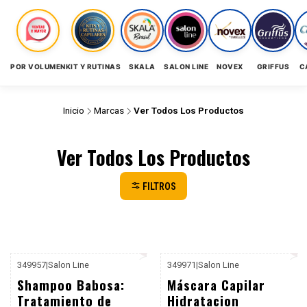
POR VOLUMEN
KIT Y RUTINAS
SKALA
SALON LINE
NOVEX
GRIFFUS
C
Inicio
Marcas
Ver Todos Los Productos
Ver Todos Los Productos
FILTROS
349957
|
Salon Line
349971
|
Salon Line
P. REF: $17.990
-28%
Shampoo Babosa:
Máscara Capilar
Dcto
Tratamiento de
Hidratacion