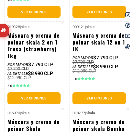
VER OPCIONES
VER OPCIONES
019328
|
skala
009121
|
skala
🎁
P. REF: $12.990
P. REF: $12.990
-31%
-31%
Máscara y crema de
Máscara y crema de
Dcto
Dcto
peinar skala 2 en 1
peinar skala 12 en 1
Fresa (strawberry)
1K
1kg
$7.790 CLP
POR MAYOR
$7.790 CLP
$7.790 CLP
POR MAYOR
$8.990 CLP
AL DETALLE
$7.790 CLP
$12.990 CLP
$8.990 CLP
AL DETALLE
$12.990 CLP
5.0
5.0
VER OPCIONES
VER OPCIONES
016970
|
skala
018277
|
Skala
P. REF: $12.990
P. REF: $12.990
-31%
-31%
Máscara y crema de
Máscara y crema de
Dcto
Dcto
peinar Skala
peinar skala Bomba