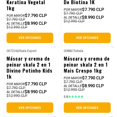
Keratina Vegetal
De Biotina 1K
1kg
$7.790 CLP
POR MAYOR
$7.790 CLP
$7.790 CLP
POR MAYOR
$8.990 CLP
AL DETALLE
$7.790 CLP
$12.990 CLP
$8.990 CLP
AL DETALLE
$12.990 CLP
VER OPCIONES
VER OPCIONES
007226
|
Skala Expert
008827
|
skala
P. REF: $12.990
P. REF: $12.990
-31%
-31%
Máscar y crema de
Máscara y crema de
Dcto
Dcto
peinar skala 2 en 1
peinar skala 2 en 1
Divino Potinho Kids
Mais Crespo 1kg
1k
$7.790 CLP
POR MAYOR
$7.790 CLP
$7.790 CLP
POR MAYOR
$8.990 CLP
AL DETALLE
$7.790 CLP
$12.990 CLP
$8.990 CLP
AL DETALLE
$12.990 CLP
5.0
VER OPCIONES
VER OPCIONES