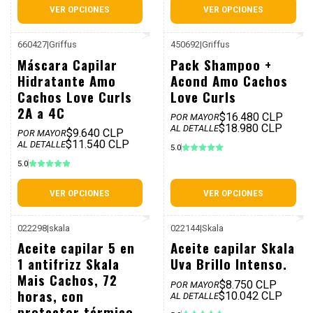
VER OPCIONES
VER OPCIONES
660427
|
Griffus
450692
|
Griffus
P. REF: $14.990
P. REF: $12.990
Máscara Capilar
Pack Shampoo +
Hidratante Amo
Acond Amo Cachos
Cachos Love Curls
Love Curls
2A a 4C
$16.480 CLP
POR MAYOR
$18.980 CLP
AL DETALLE
$9.640 CLP
POR MAYOR
$11.540 CLP
AL DETALLE
5.0
5.0
VER OPCIONES
VER OPCIONES
022298
|
skala
022144
|
Skala
P. REF: $12.990
P. REF: $12.990
Aceite capilar 5 en
Aceite capilar Skala
1 antifrizz Skala
Uva Brillo Intenso.
Mais Cachos, 72
$8.750 CLP
POR MAYOR
horas, con
$10.042 CLP
AL DETALLE
protector térmico.