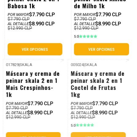
Babosa 1k
de Milho 1k
$7.790 CLP
$7.790 CLP
POR MAYOR
POR MAYOR
$7.790 CLP
$7.790 CLP
$8.990 CLP
$8.990 CLP
AL DETALLE
AL DETALLE
$12.990 CLP
$12.990 CLP
5.0
VER OPCIONES
VER OPCIONES
017829
|
SKALA
005024
|
SKALA
P. REF: $12.990
P. REF: $12.990
-31%
-31%
Máscara y crema de
Máscara y crema de
Dcto
Dcto
peinar skala 2 en 1
peinar skala 2 en 1
Mais Crespinhos-
Coctel de Frutas
1k
1kg
$7.790 CLP
$7.790 CLP
POR MAYOR
POR MAYOR
$7.790 CLP
$7.790 CLP
$8.990 CLP
$8.990 CLP
AL DETALLE
AL DETALLE
$12.990 CLP
$12.990 CLP
5.0