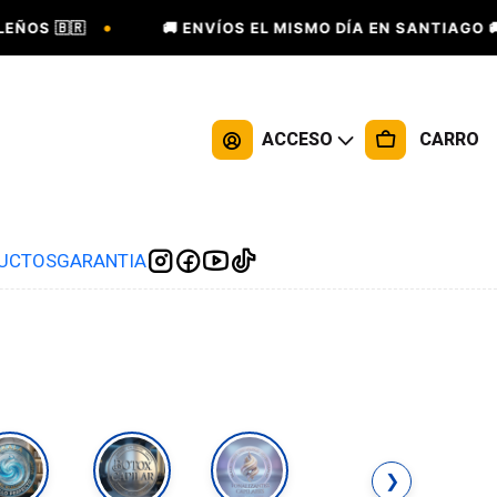
•
•
 🇧🇷
🚚 ENVÍOS EL MISMO DÍA EN SANTIAGO 🚚
ACCESO
CARRO
DUCTOS
GARANTIA
❯