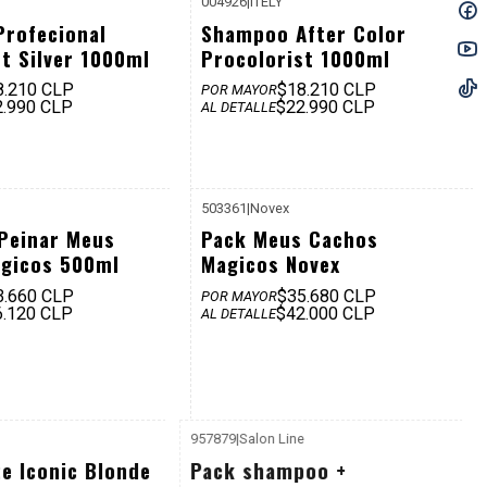
004926
|
ITELY
rofecional
Shampoo After Color
t Silver 1000ml
Procolorist 1000ml
8.210 CLP
$18.210 CLP
POR MAYOR
2.990 CLP
$22.990 CLP
AL DETALLE
503361
|
Novex
P. REF: $18.990
P. REF: $51.970
Peinar Meus
Pack Meus Cachos
gicos 500ml
Magicos Novex
3.660 CLP
$35.680 CLP
POR MAYOR
6.120 CLP
$42.000 CLP
AL DETALLE
957879
|
Salon Line
P. REF: $32.980
-30%
te Iconic Blonde
Pack shampoo +
Dcto