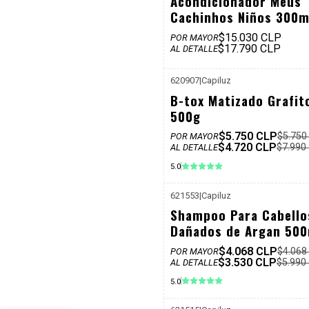
Acondicionador Meus
Cachinhos Niños 300m
$15.030 CLP
POR MAYOR
$17.790 CLP
AL DETALLE
620907
|
Capiluz
-41%
B-tox Matizado Grafit
Dcto
500g
$5.750 CLP
$5.750
POR MAYOR
$4.720 CLP
$7.990
AL DETALLE
5.0
621553
|
Capiluz
-41%
Shampoo Para Cabello
Dcto
Dañados de Argan 500
$4.068 CLP
$4.068
POR MAYOR
$3.530 CLP
$5.990
AL DETALLE
5.0