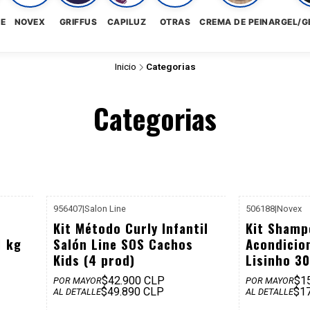
NE
NOVEX
GRIFFUS
CAPILUZ
OTRAS
CREMA DE PEINAR
GEL/G
Inicio
Categorias
Categorias
956407
|
Salon Line
506188
|
Novex
20.990
P. REF: $57.960
Kit Método Curly Infantil
Kit Shamp
1 kg
Salón Line SOS Cachos
Acondicio
Kids (4 prod)
Lisinho 3
$42.900 CLP
$1
POR MAYOR
POR MAYOR
$49.890 CLP
$1
AL DETALLE
AL DETALLE