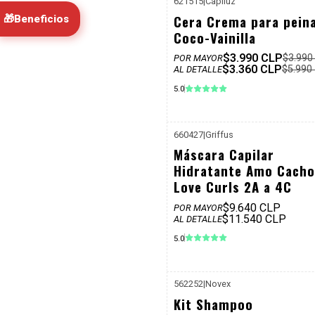
621515
|
Capiluz
-44%
Cera Crema para pein
🎁
Beneficios
Dcto
Coco-Vainilla
$3.990 CLP
$3.990
POR MAYOR
$3.360 CLP
$5.990
AL DETALLE
5.0
660427
|
Griffus
P. REF: $
Máscara Capilar
Hidratante Amo Cacho
Love Curls 2A a 4C
$9.640 CLP
POR MAYOR
$11.540 CLP
AL DETALLE
5.0
562252
|
Novex
P. REF: $
Kit Shampoo