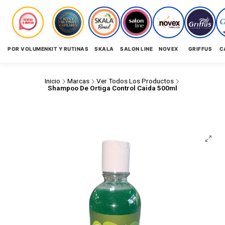
POR VOLUMEN
KIT Y RUTINAS
SKALA
SALON LINE
NOVEX
GRIFFUS
C
Inicio
Marcas
Ver Todos Los Productos
Shampoo De Ortiga Control Caida 500ml