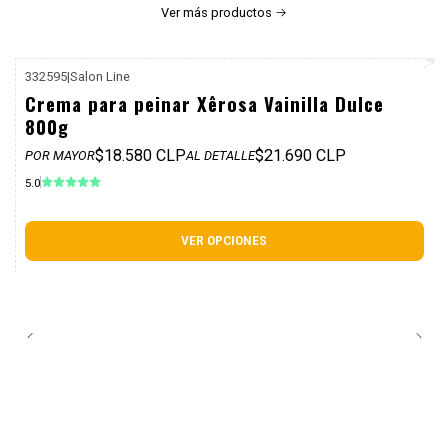
Ver más productos
332595
|
Salon Line
P. REF: $25.990
Crema para peinar Xêrosa Vainilla Dulce
800g
$18.580 CLP
$21.690 CLP
POR MAYOR
AL DETALLE
5.0
VER OPCIONES