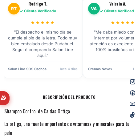
Rodrigo T.
Valeria A.
RT
VA
✓ Cliente Verificado
✓ Cliente Verificado
★★★★★
★★★★★
"El despacho el mismo día se
"Me daba miedo comp
cumple al pie de la letra. Todo muy
internet por volumen, 
bien embalado desde Pudahuel.
atención es excelente. 
Seguiré comprando Salon Line
100% brasileños origi
aquí."
Salon Line SOS Cachos
Hace 4 días
Cremas Novex
Ha
DESCRIPCIÓN DEL PRODUCTO
🎁
Shampoo Control de Caidas Ortiga
La ortiga, una fuente importante de vitaminas y minerales para tu
pelo