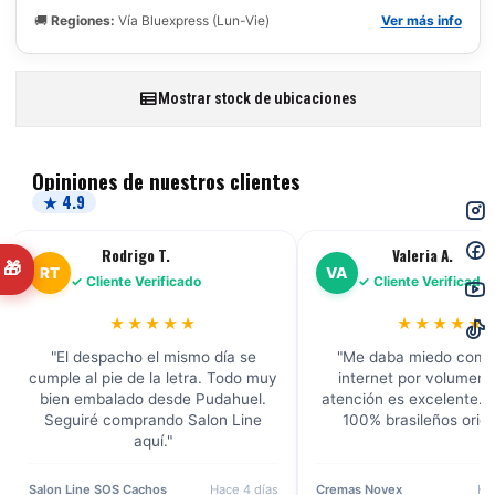
🚚
Regiones:
Vía Bluexpress (Lun-Vie)
Ver más info
Mostrar stock de ubicaciones
Opiniones de nuestros clientes
★ 4.9
Rodrigo T.
Valeria A.
🎁
RT
VA
✓ Cliente Verificado
✓ Cliente Verificado
★★★★★
★★★★★
"El despacho el mismo día se
"Me daba miedo comp
cumple al pie de la letra. Todo muy
internet por volumen, 
bien embalado desde Pudahuel.
atención es excelente. 
Seguiré comprando Salon Line
100% brasileños origi
aquí."
Salon Line SOS Cachos
Hace 4 días
Cremas Novex
Ha