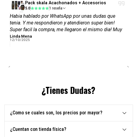
Pack skala Acachonados + Accesorios
5.0
1 reseña
Habia hablado por WhatsApp por unas dudas que
tenia. Y me respondieron y atendieron super bien!
Super facil la compra, me llegaron el mismo dia! Muy
bien empaquetado! Huele suuper rico! Excelente
Linda Mena
12/10/2025
servicio!
¿Tienes Dudas?
¿Como se cuales son, los precios por mayor?
¿Cuentan con tienda física?