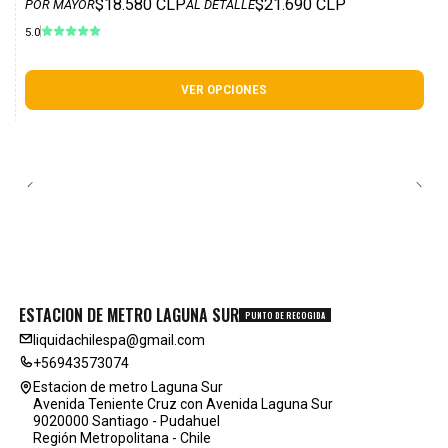
$18.580 CLP
$21.690 CLP
POR MAYOR
AL DETALLE
5.0
VER OPCIONES
ESTACION DE METRO LAGUNA SUR
PUNTO DE RECOGIDA
liquidachilespa@gmail.com
+56943573074
Estacion de metro Laguna Sur
Avenida Teniente Cruz con Avenida Laguna Sur
9020000 Santiago - Pudahuel
Región Metropolitana - Chile