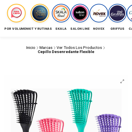
POR VOLUMEN
KIT Y RUTINAS
SKALA
SALON LINE
NOVEX
GRIFFUS
C
Inicio
Marcas
Ver Todos Los Productos
Cepillo Desenredante Flexible