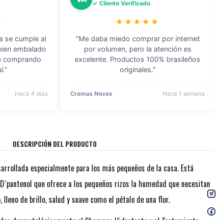
✓ Cliente Verificado
★
★★★★★
a se cumple al
"Me daba miedo comprar por internet
 bien embalado
por volumen, pero la atención es
ré comprando
excelente. Productos 100% brasileños
í."
originales."
Hace 4 días
Cremas Novex
Hace 1 semana
DESCRIPCIÓN DEL PRODUCTO
arrollada especialmente para los más pequeños de la casa. Está
 D´pantenol que ofrece a los pequeños rizos la humedad que necesitan
 lleno de brillo, salud y suave como el pétalo de una flor.