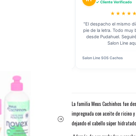
✓ Cliente Verificado
✓ Cliente Verificado
★★★★★
★★★★
xcelente stock. Compré cajas
"El despacho el mismo dí
das de Skala para mi negocio en
pie de la letra. Todo muy
ción y llegaron súper rápido. Los
desde Pudahuel. Segui
os mayoristas son los mejores."
Salon Line aqu
yorista Skala
Hace 2 días
Salon Line SOS Cachos
La familia Meus Cachinhos fue des
impregnada con aceite de ricino y
dejando el cabello súper hidratado,