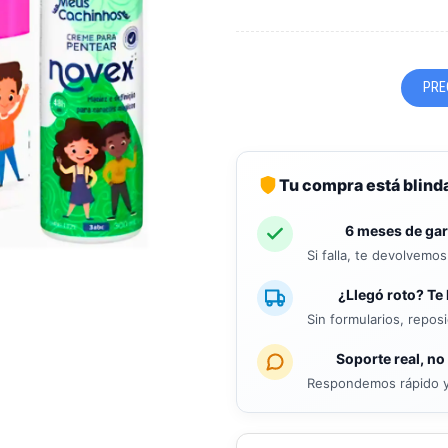
PRE
Tu compra está blind
6 meses de gar
Si falla, te devolvemo
¿Llegó roto? Te 
Sin formularios, repos
Soporte real, no
Respondemos rápido y