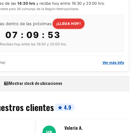
es de las
14:30 hrs
y recibe hoy entre 16:30 y 23:00 hrs.
mente para 36 comunas de la Región Metropolitana.
as dentro de las próximas:
¡LLEGA HOY!
07 : 09 : 51
Recibes hoy entre las 16:30 y 23:00 hrs
Vie)
Ver más info
Mostrar stock de ubicaciones
uestros clientes
★ 4.9
Valeria A.
VA