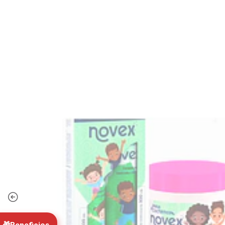
"E
cerra
Concep
preci
Pack Ma