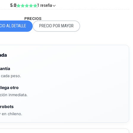
5.0
1 reseña
PRECIOS
CIO AL DETALLE
PRECIO POR MAYOR
ada
antía
s cada peso.
llega otro
ición inmediata.
 robots
 en chileno.