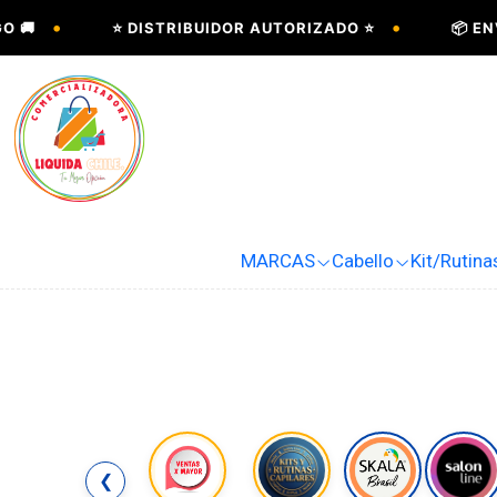
•
⭐ DISTRIBUIDOR AUTORIZADO ⭐
📦 ENVÍOS A 
MARCAS
Cabello
Kit/Rutina
❮