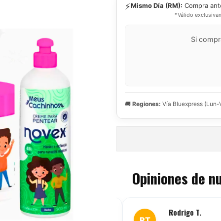
⚡
Mismo Día (RM):
Compra ant
*Válido exclusiva
Si compr
🚚
Regiones:
Vía Bluexpress (Lun-
Opiniones de n
Marcela C.
Rodrigo T.
RT