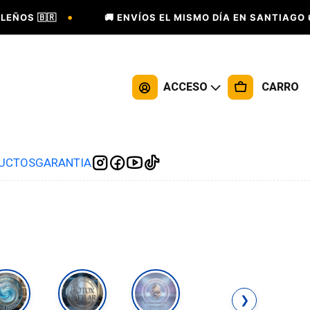
•
•
🇷
🚚 ENVÍOS EL MISMO DÍA EN SANTIAGO 🚚
ACCESO
CARRO
DUCTOS
GARANTIA
❯