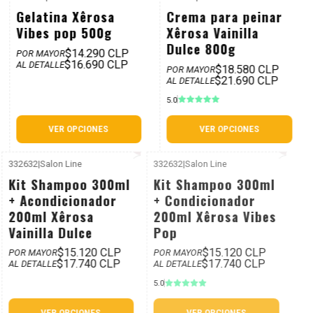
P. REF: $19.990
P. REF: $25.990
Gelatina Xêrosa
Crema para peinar
Vibes pop 500g
Xêrosa Vainilla
Dulce 800g
$14.290 CLP
POR MAYOR
$16.690 CLP
AL DETALLE
$18.580 CLP
POR MAYOR
$21.690 CLP
AL DETALLE
5.0
VER OPCIONES
VER OPCIONES
332632
|
Salon Line
332632
|
Salon Line
P. REF: $20.990
P. REF: $20.990
Kit Shampoo 300ml
Kit Shampoo 300ml
+ Acondicionador
+ Condicionador
200ml Xêrosa
200ml Xêrosa Vibes
Vainilla Dulce
Pop
$15.120 CLP
$15.120 CLP
POR MAYOR
POR MAYOR
$17.740 CLP
$17.740 CLP
AL DETALLE
AL DETALLE
5.0
VER OPCIONES
VER OPCIONES