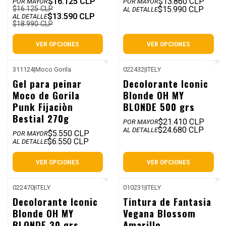
$16.125 CLP
$13.860 CLP
POR MAYOR
POR MAYOR
$16.125 CLP
$15.990 CLP
AL DETALLE
$13.590 CLP
AL DETALLE
$18.990 CLP
VER OPCIONES
VER OPCIONES
311124
|
Moco Gorila
022432
|
ITELY
Gel para peinar
Decolorante Iconic
Moco de Gorila
Blonde OH MY
Punk Fijaciòn
BLONDE 500 grs
Bestial 270g
$21.410 CLP
POR MAYOR
$24.680 CLP
AL DETALLE
$5.550 CLP
POR MAYOR
$6.550 CLP
AL DETALLE
VER OPCIONES
VER OPCIONES
022470
|
ITELY
010231
|
ITELY
P. REF: $7.990
Decolorante Iconic
Tintura de Fantasia
Blonde OH MY
Vegana Blossom
BLONDE 30 grs
Amarillo