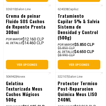
326310
|
Salon Line
624028
|
Capiluz
P. REF: $16.990
-48%
Crema de peinar
Tratamiento
Dcto
Fluido SOS Cachos
Capilar 5% & Salvia
de Repente Pronta
Sistema de
300ml
Densidad y Control
(500g)
$12.160 CLP
POR MAYOR
$14.460 CLP
AL DETALLE
$5.850 CLP
POR MAYOR
$5.850 CLP
$4.650 CLP
AL DETALLE
$8.990 CLP
VER OPCIONES
VER OPCIONES
506942
|
Novex
322107
|
Salon Line
P. REF: $18.990
P. REF: $18.990
-28%
Gelatina
Protector Termico
Dcto
Texturizada Meus
Post-Reparacion
Cachos Mágicos
Quimica Meus LISO
500g
240ML