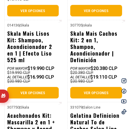
VER OPCIONES
VER OPCIONES
014136
|
Skala
307705
|
skala
-45%
-38%
Skala Mais Lisos
Skala Mais Cachos
Dcto
Dcto
Kit: Shampoo,
Kit: 2 en 1,
Acondicionador 2
Shampoo,
en 1 | Efecto Liso
Acondicionador |
525 ml
Definición
$19.990 CLP
$20.380 CLP
POR MAYOR
POR MAYOR
$19.990 CLP
$20.380 CLP
$16.990 CLP
$19.110 CLP
AL DETALLE
AL DETALLE
$30.980 CLP
$30.980 CLP
VER OPCIONES
VER OPCIONES
🎁
307750
|
Skala
331079
|
Salon Line
P. REF: $19.990
-44%
Acachonados Kit:
Gelatina Definicion
Dcto
Mascarilla 2 en 1 +
Natural To de
Shamppo y Acond
Cachos Salon Line