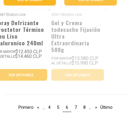
306817
|
Salon Line
326174
|
Salon Line
P. REF: $16.990
P. REF: $18.990
Spray Defrizante
Gel y Crema
Proctetor Térmico
todecacho Fijación
Meu Liso
Ultra
Hialuronico 240ml
Extraordinaria
500g
$12.450 CLP
POR MAYOR
$14.460 CLP
AL DETALLE
$13.580 CLP
POR MAYOR
$15.990 CLP
AL DETALLE
VER OPCIONES
VER OPCIONES
...
...
Primero
«
4
5
6
7
8
»
Último