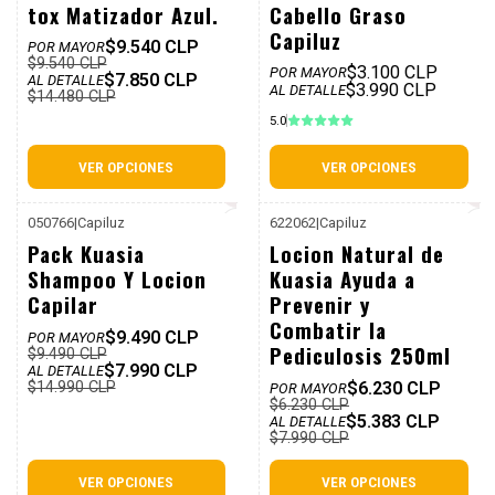
tox Matizador Azul.
Cabello Graso
Capiluz
$9.540 CLP
POR MAYOR
$9.540 CLP
$3.100 CLP
POR MAYOR
$7.850 CLP
AL DETALLE
$3.990 CLP
AL DETALLE
$14.480 CLP
5.0
VER OPCIONES
VER OPCIONES
050766
|
Capiluz
622062
|
Capiluz
-47%
-33%
Pack Kuasia
Locion Natural de
Dcto
Dcto
Shampoo Y Locion
Kuasia Ayuda a
Capilar
Prevenir y
Combatir la
$9.490 CLP
POR MAYOR
Pediculosis 250ml
$9.490 CLP
$7.990 CLP
AL DETALLE
$14.990 CLP
$6.230 CLP
POR MAYOR
$6.230 CLP
$5.383 CLP
AL DETALLE
$7.990 CLP
VER OPCIONES
VER OPCIONES