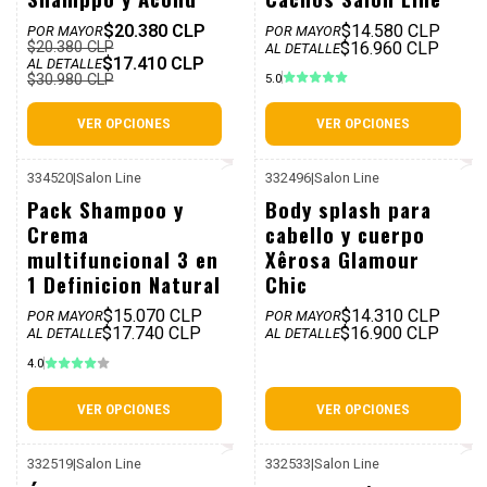
$20.380 CLP
$14.580 CLP
POR MAYOR
POR MAYOR
$20.380 CLP
$16.960 CLP
AL DETALLE
$17.410 CLP
AL DETALLE
$30.980 CLP
5.0
VER OPCIONES
VER OPCIONES
334520
|
Salon Line
332496
|
Salon Line
P. REF: $20.990
P. REF: $19.990
Pack Shampoo y
Body splash para
Crema
cabello y cuerpo
multifuncional 3 en
Xêrosa Glamour
1 Definicion Natural
Chic
$15.070 CLP
$14.310 CLP
POR MAYOR
POR MAYOR
$17.740 CLP
$16.900 CLP
AL DETALLE
AL DETALLE
4.0
VER OPCIONES
VER OPCIONES
332519
|
Salon Line
332533
|
Salon Line
P. REF: $17.990
P. REF: $19.990