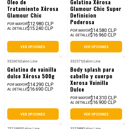
Óleo de
Gelatina Xêrosa
Tratamiento Xêrosa
Glamour Chic Super
Glamour Chic
Definicion
Poderosa
$12.980 CLP
POR MAYOR
$15.240 CLP
AL DETALLE
$14.580 CLP
POR MAYOR
$16.960 CLP
AL DETALLE
VER OPCIONES
VER OPCIONES
332601
|
Salon Line
332571
|
Salon Line
P. REF: $20.990
P. REF: $19.990
Gelatina de vainilla
Body splash para
dulce Xêrosa 500g
cabello y cuerpo
Xerosa Vainilla
$14.290 CLP
POR MAYOR
Dulce
$16.690 CLP
AL DETALLE
$14.310 CLP
POR MAYOR
$16.900 CLP
AL DETALLE
VER OPCIONES
VER OPCIONES
7321995
|
Salon Line
332588
|
Salon Line