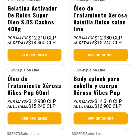
P. REF: $16.990
P. REF: $17.980
Gelatina Activador
Óleo de
De Rulos Super
Tratamiento Xerosa
Oleo S.OS Cachos
Vainilla Dulce salon
400g
line
$12.210 CLP
$12.980 CLP
POR MAYOR
POR MAYOR
$14.460 CLP
$15.240 CLP
AL DETALLE
AL DETALLE
VER OPCIONES
VER OPCIONES
332656
|
Salon Line
332649
|
Salon Line
P. REF: $17.990
P. REF: $19.990
Óleo de
Body splash para
Tratamiento Xêrosa
cabello y cuerpo
Vibes Pop 60ml
Xêrosa Vibes Pop
$12.980 CLP
$14.310 CLP
POR MAYOR
POR MAYOR
$15.240 CLP
$16.900 CLP
AL DETALLE
AL DETALLE
VER OPCIONES
VER OPCIONES
332670
|
Salon Line
332595
|
Salon Line