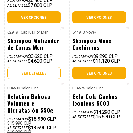
$6.400 CLP
POR MAYOR
$7.800 CLP
AL DETALLE
VER OPCIONES
VER OPCIONES
629191
|
Capiluz For Men
544913
|
Novex
P. REF: $12.990
No disponible
Shampoo Matizador
Shampoo Meus
de Canas Men
Cachinhos
$3.620 CLP
$9.290 CLP
POR MAYOR
POR MAYOR
$4.620 CLP
$11.120 CLP
AL DETALLE
AL DETALLE
VER DETALLES
VER OPCIONES
304530
|
Salon Line
334575
|
Salon Line
P. REF: $19.990
-28%
Gelatina Babosa
Gela Cola Cachos
Dcto
Volumen e
Iconicos 500G
Hidratación 550g
$14.290 CLP
POR MAYOR
$16.670 CLP
AL DETALLE
$15.990 CLP
POR MAYOR
$15.990 CLP
$13.590 CLP
AL DETALLE
$18.990 CLP