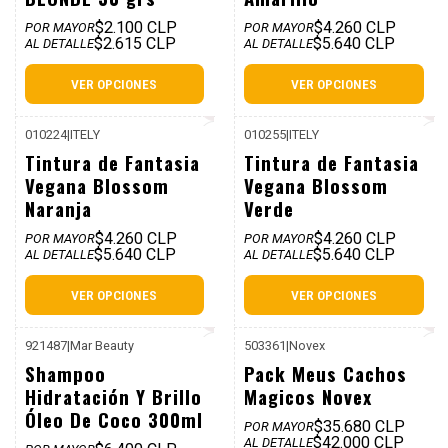
$2.100 CLP
$4.260 CLP
POR MAYOR
POR MAYOR
$2.615 CLP
$5.640 CLP
AL DETALLE
AL DETALLE
VER OPCIONES
VER OPCIONES
010224
|
ITELY
010255
|
ITELY
Tintura de Fantasia
Tintura de Fantasia
Vegana Blossom
Vegana Blossom
Naranja
Verde
$4.260 CLP
$4.260 CLP
POR MAYOR
POR MAYOR
$5.640 CLP
$5.640 CLP
AL DETALLE
AL DETALLE
VER OPCIONES
VER OPCIONES
921487
|
Mar Beauty
503361
|
Novex
P. REF: $51.970
Shampoo
Pack Meus Cachos
Hidratación Y Brillo
Magicos Novex
Óleo De Coco 300ml
$35.680 CLP
POR MAYOR
$42.000 CLP
AL DETALLE