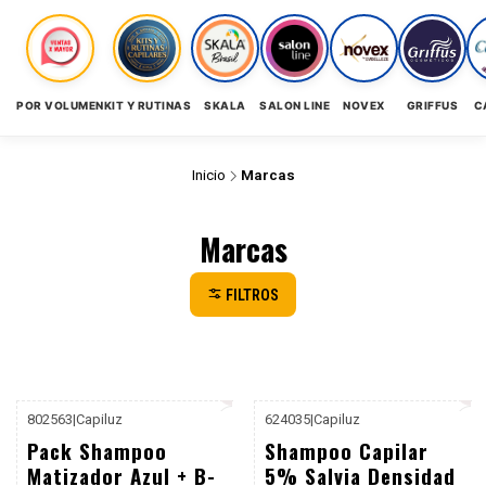
POR VOLUMEN
KIT Y RUTINAS
SKALA
SALON LINE
NOVEX
GRIFFUS
C
Inicio
Marcas
Marcas
FILTROS
802563
|
Capiluz
624035
|
Capiluz
-46%
Pack Shampoo
Shampoo Capilar
Dcto
Matizador Azul + B-
5% Salvia Densidad