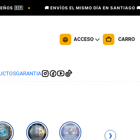
•
•
🇧🇷
🚚 ENVÍOS EL MISMO DÍA EN SANTIAGO 🚚
ACCESO
CARRO
DUCTOS
GARANTIA
❯