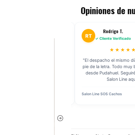
Opiniones de n
Marcela C.
Rodrigo T.
RT
✓ Cliente Verificado
✓ Cliente Verificado
★★★★★
★★★★
xcelente stock. Compré cajas
"El despacho el mismo dí
das de Skala para mi negocio en
pie de la letra. Todo muy
ción y llegaron súper rápido. Los
desde Pudahuel. Segui
os mayoristas son los mejores."
Salon Line aqu
yorista Skala
Hace 2 días
Salon Line SOS Cachos