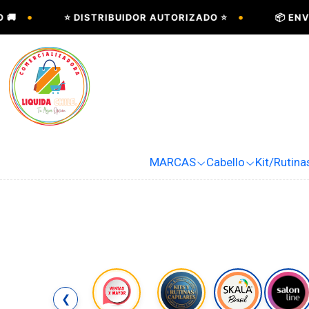
•
•
⭐ DISTRIBUIDOR AUTORIZADO ⭐
📦 ENVÍOS A
MARCAS
Cabello
Kit/Rutina
❮