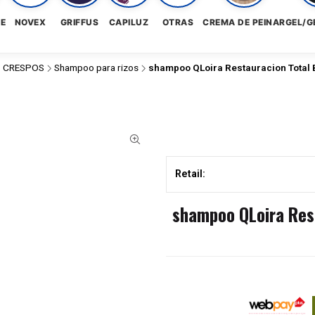
NE
NOVEX
GRIFFUS
CAPILUZ
OTRAS
CREMA DE PEINAR
GEL/G
 CRESPOS
Shampoo para rizos
shampoo QLoira Restauracion Total B
Retail:
shampoo QLoira Rest