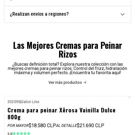
¿Realizan envíos a regiones?
Las Mejores Cremas para Peinar
Rizos
¿Buscas definición total? Explora nuestra colección con las
mejores cremas para peinar rizos. Control del frizz, hidratación
máxima y volumen perfecto. ¡Encuentra tu favorita aquí!
Ver más productos
332595
|
Salon Line
P. REF: $25.990
Crema para peinar Xêrosa Vainilla Dulce
800g
$18.580 CLP
$21.690 CLP
POR MAYOR
AL DETALLE
5.0