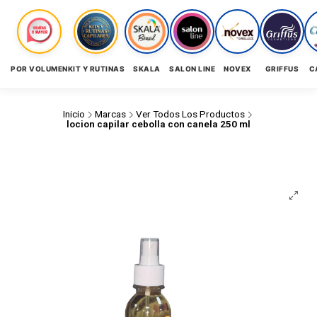
POR VOLUMEN
KIT Y RUTINAS
SKALA
SALON LINE
NOVEX
GRIFFUS
C
Inicio
Marcas
Ver Todos Los Productos
locion capilar cebolla con canela 250 ml