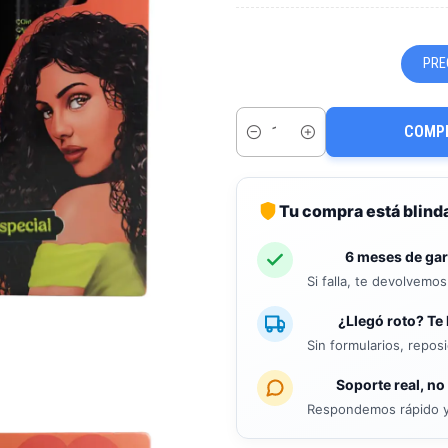
PRE
COMP
Cantidad
Tu compra está blind
6 meses de gar
Si falla, te devolvemo
¿Llegó roto? Te 
Sin formularios, repos
Soporte real, no
Respondemos rápido y