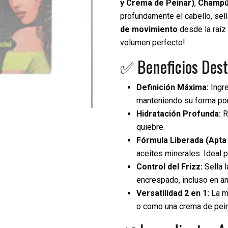
y Crema de Peinar)
,
Champ
profundamente el cabello, sell
de movimiento
desde la raíz 
volumen perfecto!
✅ Beneficios Dest
Definición Máxima:
Ingre
manteniendo su forma po
Hidratación Profunda:
R
quiebre.
Fórmula Liberada (Apta
aceites minerales. Ideal
Control del Frizz:
Sella 
encrespado, incluso en 
Versatilidad 2 en 1:
La m
o como una crema de peina