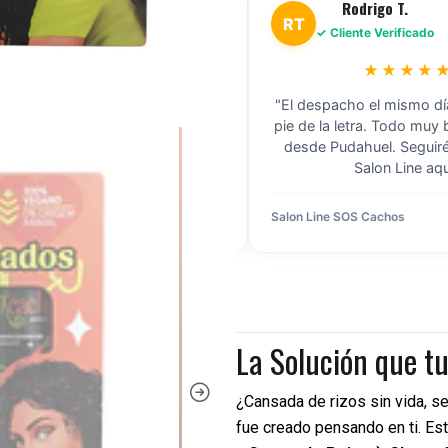
Marcela C.
Rodrigo T.
RT
liente Verificado
✓ Cliente Verificado
★★★★★
★★★★★
lente stock. Compré cajas
"El despacho el mismo día s
s de Skala para mi negocio en
pie de la letra. Todo muy b
n y llegaron súper rápido. Los
desde Pudahuel. Seguiré 
 mayoristas son los mejores."
Salon Line aquí."
ista Skala
Hace 2 días
Salon Line SOS Cachos
La Solución que t
¿Cansada de rizos sin vida, se
fue creado pensando en ti. E