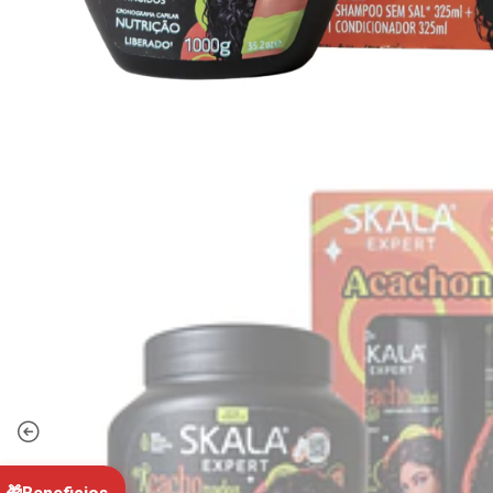
MC
✓ C
"Exce
cerrada
Concepció
precios
Pack Mayor