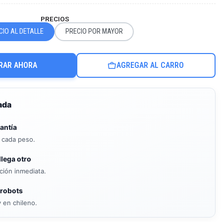
PRECIOS
CIO AL DETALLE
PRECIO POR MAYOR
RAR AHORA
AGREGAR AL CARRO
ada
antía
s cada peso.
llega otro
ición inmediata.
 robots
 en chileno.