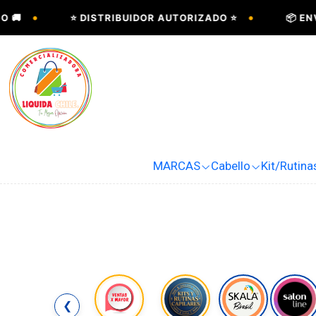
•
⭐ DISTRIBUIDOR AUTORIZADO ⭐
📦 ENVÍOS A T
MARCAS
Cabello
Kit/Rutina
❮