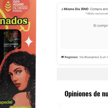
⚡
Mismo Día (RM):
Compra ant
*Válido exclusiva
Si compr
🚚
Regiones:
Vía Bluexpress (Lun-
Opiniones de n