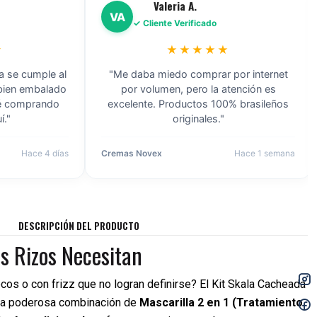
Valeria A.
VA
✓ Cliente Verificado
★★★★★
e cumple al
"Me daba miedo comprar por internet
ien embalado
por volumen, pero la atención es
comprando
excelente. Productos 100% brasileños
originales."
Hace 4 días
Cremas Novex
Hace 1 semana
DESCRIPCIÓN DEL PRODUCTO
us Rizos Necesitan
cos o con frizz que no logran definirse? El Kit Skala Cacheada
sta poderosa combinación de
Mascarilla 2 en 1 (Tratamiento