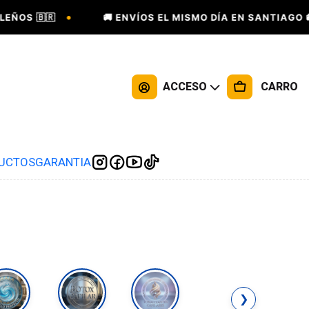
•
•
🇷
🚚 ENVÍOS EL MISMO DÍA EN SANTIAGO 🚚
ACCESO
CARRO
DUCTOS
GARANTIA
❯