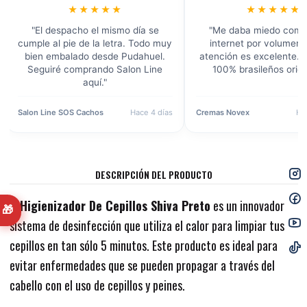
★★★★★
★★★★★
"El despacho el mismo día se
"Me daba miedo comp
cumple al pie de la letra. Todo muy
internet por volumen, 
bien embalado desde Pudahuel.
atención es excelente. 
Seguiré comprando Salon Line
100% brasileños origi
aquí."
Salon Line SOS Cachos
Hace 4 días
Cremas Novex
Ha
DESCRIPCIÓN DEL PRODUCTO
El
Higienizador De Cepillos Shiva Preto
es un innovador
🎁
sistema de desinfección que utiliza el calor para limpiar tus
cepillos en tan sólo 5 minutos. Este producto es ideal para
evitar enfermedades que se pueden propagar a través del
cabello con el uso de cepillos y peines.