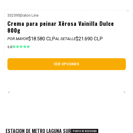
332595
|
Salon Line
P. REF: $25.990
Crema para peinar Xêrosa Vainilla Dulce
800g
$18.580 CLP
$21.690 CLP
POR MAYOR
AL DETALLE
5.0
VER OPCIONES
ESTACION DE METRO LAGUNA SUR
PUNTO DE RECOGIDA