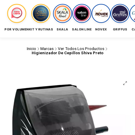
POR VOLUMEN
KIT Y RUTINAS
SKALA
SALON LINE
NOVEX
GRIFFUS
C
Inicio
Marcas
Ver Todos Los Productos
Higienizador De Cepillos Shiva Preto