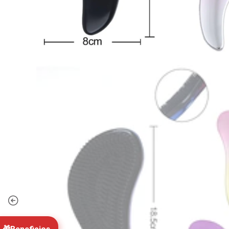
MC
"E
cerra
Concep
preci