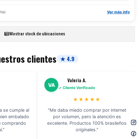
Vie)
Ver más info
Mostrar stock de ubicaciones
uestros clientes
★ 4.9
Valeria A.
VA
✓ Cliente Verificado
★
★★★★★
a se cumple al
"Me daba miedo comprar por internet
 bien embalado
por volumen, pero la atención es
ré comprando
excelente. Productos 100% brasileños
í."
originales."