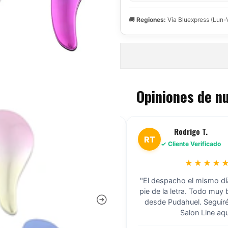
🚚
Regiones:
Vía Bluexpress (Lun-
Opiniones de n
Marcela C.
Rodrigo T.
RT
✓ Cliente Verificado
✓ Cliente Verificado
★★★★★
★★★★
xcelente stock. Compré cajas
"El despacho el mismo dí
das de Skala para mi negocio en
pie de la letra. Todo muy
ción y llegaron súper rápido. Los
desde Pudahuel. Segui
os mayoristas son los mejores."
Salon Line aqu