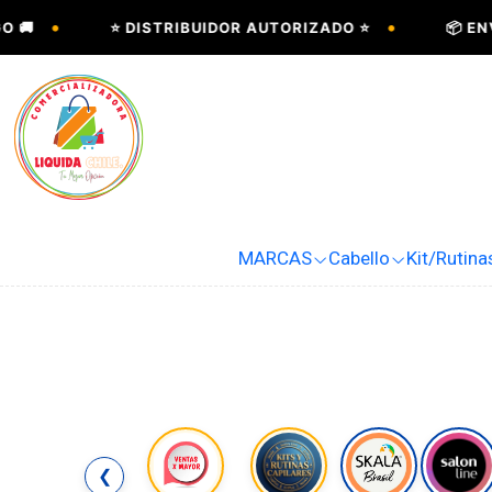
•
•
⭐ DISTRIBUIDOR AUTORIZADO ⭐
📦 ENVÍOS A
MARCAS
Cabello
Kit/Rutina
❮