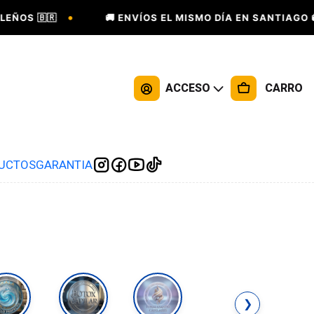
•
•
🇧🇷
🚚 ENVÍOS EL MISMO DÍA EN SANTIAGO 🚚
ACCESO
CARRO
DUCTOS
GARANTIA
❯