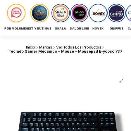
POR VOLUMEN
KIT Y RUTINAS
SKALA
SALON LINE
NOVEX
GRIFFUS
C
Inicio
Marcas
Ver Todos Los Productos
Teclado Gamer Mecánico + Mouse + Mousepad E-yooso 737