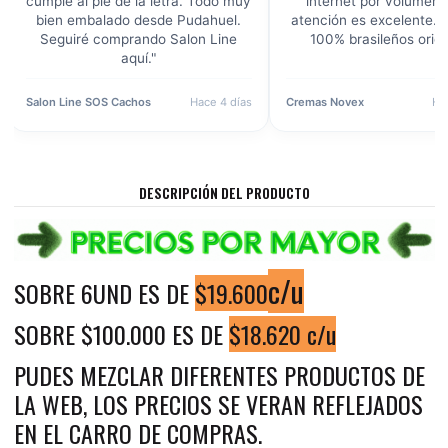
internet por volumen, pero la
precio que no había vist
atención es excelente. Productos
ninguna otra distribuidora.
100% brasileños originales."
en perfecto estado a Viña de
Cremas Novex
Hace 1 semana
Shampoo Griffus
Hace 
DESCRIPCIÓN DEL PRODUCTO
c/u
SOBRE 6UND ES DE
$19.600
SOBRE $100.000 ES DE
$18.620 c/u
PUDES MEZCLAR DIFERENTES PRODUCTOS DE
LA WEB, LOS PRECIOS SE VERAN REFLEJADOS
EN EL CARRO DE COMPRAS.