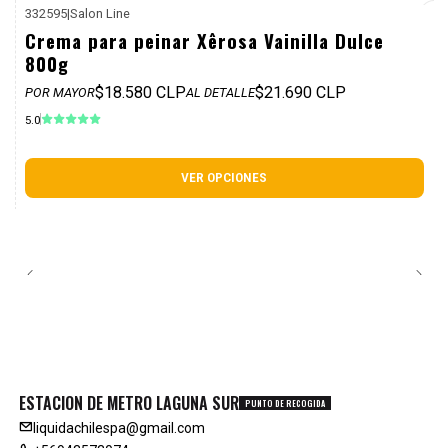
332595
|
Salon Line
P. REF: $25.990
Crema para peinar Xêrosa Vainilla Dulce
800g
$18.580 CLP
$21.690 CLP
POR MAYOR
AL DETALLE
5.0
VER OPCIONES
ESTACION DE METRO LAGUNA SUR
PUNTO DE RECOGIDA
liquidachilespa@gmail.com