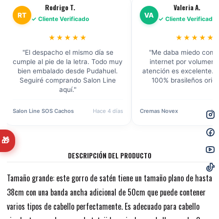
Rodrigo T.
Valeria A.
RT
VA
✓ Cliente Verificado
✓ Cliente Verificado
★★★★★
★★★★★
"El despacho el mismo día se
"Me daba miedo comp
cumple al pie de la letra. Todo muy
internet por volumen, 
bien embalado desde Pudahuel.
atención es excelente. 
Seguiré comprando Salon Line
100% brasileños origi
aquí."
Salon Line SOS Cachos
Hace 4 días
Cremas Novex
Ha
🎁
DESCRIPCIÓN DEL PRODUCTO
Tamaño grande: este gorro de satén tiene un tamaño plano de hasta
38cm con una banda ancha adicional de 50cm que puede contener
varios tipos de cabello perfectamente. Es adecuado para cabello