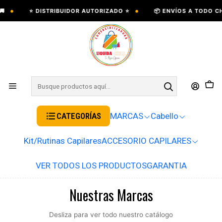
•
•
⭐ DISTRIBUIDOR AUTORIZADO ⭐
📦 ENVÍOS A TODO CHILE
CATEGORÍAS
MARCAS
Cabello
Kit/Rutinas Capilares
ACCESORIO CAPILARES
VER TODOS LOS PRODUCTOS
GARANTIA
Nuestras Marcas
Desliza para ver todo nuestro catálogo