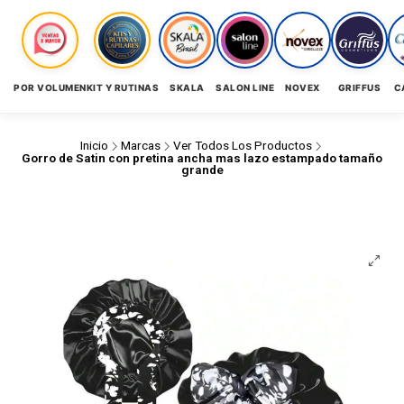
POR VOLUMEN
KIT Y RUTINAS
SKALA
SALON LINE
NOVEX
GRIFFUS
C
Inicio
Marcas
Ver Todos Los Productos
Gorro de Satin con pretina ancha mas lazo estampado tamaño
grande