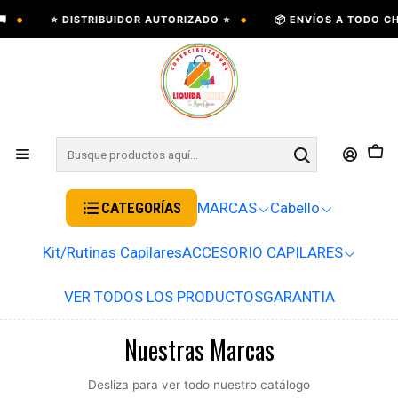
•
•
⭐ DISTRIBUIDOR AUTORIZADO ⭐
📦 ENVÍOS A TODO CHILE 
CATEGORÍAS
MARCAS
Cabello
Kit/Rutinas Capilares
ACCESORIO CAPILARES
VER TODOS LOS PRODUCTOS
GARANTIA
Nuestras Marcas
Desliza para ver todo nuestro catálogo