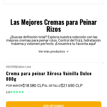
Las Mejores Cremas para Peinar
Rizos
¿Buscas definición total? Explora nuestra colección con las
mejores cremas para peinar rizos. Control del frizz, hidratación
máxima y volumen perfecto. ¡Encuentra tu favorita aquí!
Ver más productos
332595
|
Salon Line
P. REF: $25.990
Crema para peinar Xêrosa Vainilla Dulce
800g
$18.580 CLP
$21.690 CLP
POR MAYOR
AL DETALLE
5.0
VER OPCIONES