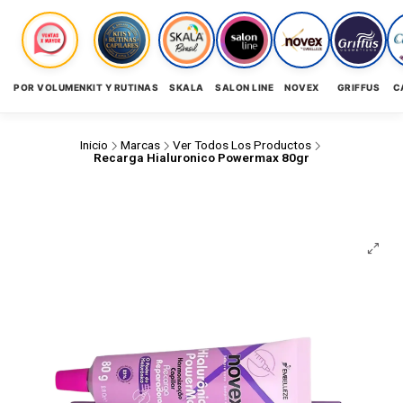
POR VOLUMEN
KIT Y RUTINAS
SKALA
SALON LINE
NOVEX
GRIFFUS
C
Inicio
Marcas
Ver Todos Los Productos
Recarga Hialuronico Powermax 80gr