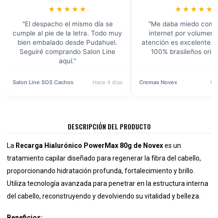
★★★★★
★★★★★
"El despacho el mismo día se
"Me daba miedo comp
cumple al pie de la letra. Todo muy
internet por volumen, 
bien embalado desde Pudahuel.
atención es excelente. 
Seguiré comprando Salon Line
100% brasileños origi
aquí."
Salon Line SOS Cachos
Hace 4 días
Cremas Novex
Ha
DESCRIPCIÓN DEL PRODUCTO
​La
Recarga Hialurónico PowerMax 80g de Novex
es un
tratamiento capilar diseñado para regenerar la fibra del cabello,
proporcionando hidratación profunda, fortalecimiento y brillo.
Utiliza tecnología avanzada para penetrar en la estructura interna
del cabello, reconstruyendo y devolviendo su vitalidad y belleza. ​
Beneficios: