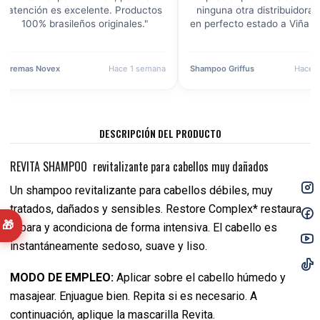
atención es excelente. Productos
ninguna otra distribuidora.
100% brasileños originales."
en perfecto estado a Viña de
Cremas Novex
Hace 1 semana
Shampoo Griffus
Hace 
DESCRIPCIÓN DEL PRODUCTO
REVITA SHAMPOO revitalizante para cabellos muy dañados
Un shampoo revitalizante para cabellos débiles, muy
tratados, dañados y sensibles. Restore Complex* restaura,
🎁
repara y acondiciona de forma intensiva. El cabello es
instantáneamente sedoso, suave y liso.
MODO DE EMPLEO:
Aplicar sobre el cabello húmedo y
masajear. Enjuague bien. Repita si es necesario. A
continuación, aplique la mascarilla Revita.