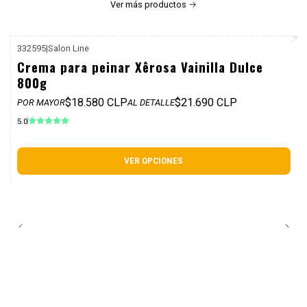
Ver más productos
332595
|
Salon Line
P. REF: $25.990
Crema para peinar Xêrosa Vainilla Dulce
800g
$18.580 CLP
$21.690 CLP
POR MAYOR
AL DETALLE
5.0
VER OPCIONES