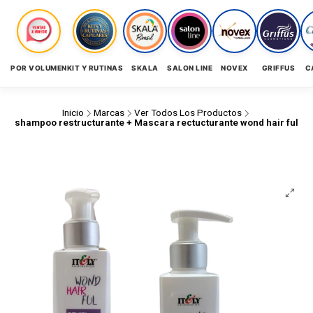
POR VOLUMEN
KIT Y RUTINAS
SKALA
SALON LINE
NOVEX
GRIFFUS
C
Inicio
Marcas
Ver Todos Los Productos
shampoo restructurante + Mascara rectucturante wond hair ful