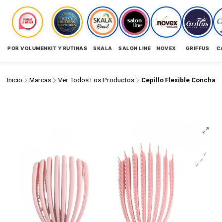
POR VOLUMEN
KIT Y RUTINAS
SKALA
SALON LINE
NOVEX
GRIFFUS
C
Inicio
Marcas
Ver Todos Los Productos
Cepillo Flexible Concha