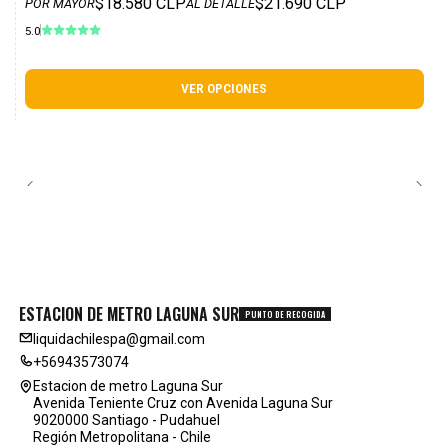
$18.580 CLP
$21.690 CLP
POR MAYOR
AL DETALLE
5.0
VER OPCIONES
ESTACION DE METRO LAGUNA SUR
PUNTO DE RECOGIDA
liquidachilespa@gmail.com
+56943573074
Estacion de metro Laguna Sur
Avenida Teniente Cruz con Avenida Laguna Sur
9020000 Santiago - Pudahuel
Región Metropolitana - Chile