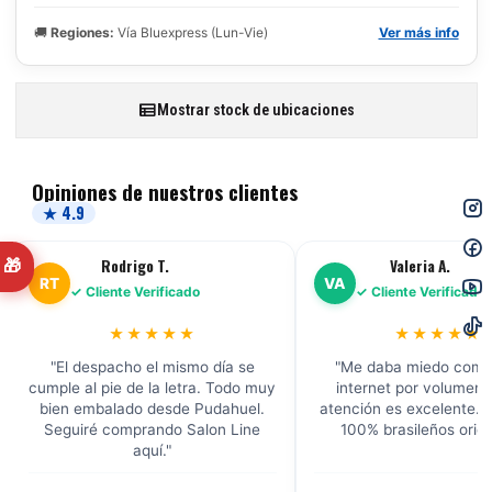
🚚
Regiones:
Vía Bluexpress (Lun-Vie)
Ver más info
Mostrar stock de ubicaciones
Opiniones de nuestros clientes
★ 4.9
Rodrigo T.
Valeria A.
🎁
RT
VA
✓ Cliente Verificado
✓ Cliente Verificado
★★★★★
★★★★★
"El despacho el mismo día se
"Me daba miedo comp
cumple al pie de la letra. Todo muy
internet por volumen, 
bien embalado desde Pudahuel.
atención es excelente. 
Seguiré comprando Salon Line
100% brasileños origi
aquí."