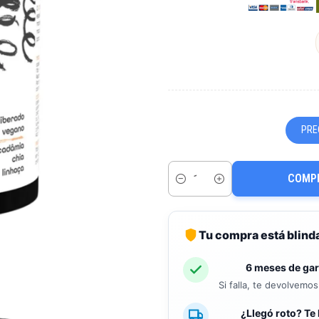
PRE
COMP
Cantidad
Tu compra está blind
6 meses de gar
Si falla, te devolvemo
¿Llegó roto? Te 