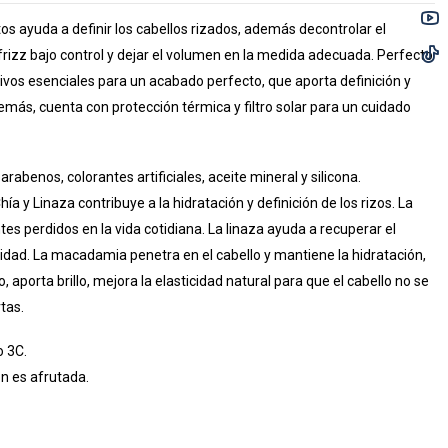
s ayuda a definir los cabellos rizados, además decontrolar el
izz bajo control y dejar el volumen en la medida adecuada. Perfecto
ivos esenciales para un acabado perfecto, que aporta definición y
ás, cuenta con protección térmica y filtro solar para un cuidado
rabenos, colorantes artificiales, aceite mineral y silicona.
ía y Linaza contribuye a la hidratación y definición de los rizos. La
tes perdidos en la vida cotidiana. La linaza ayuda a recuperar el
cidad. La macadamia penetra en el cabello y mantiene la hidratación,
 aporta brillo, mejora la elasticidad natural para que el cabello no se
tas.
 3C.
n es afrutada.