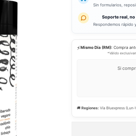
Sin formularios, repos
Soporte real, no
Respondemos rápido y
⚡
Mismo Día (RM):
Compra ant
*Válido exclusiva
Si compr
🚚
Regiones:
Vía Bluexpress (Lun-