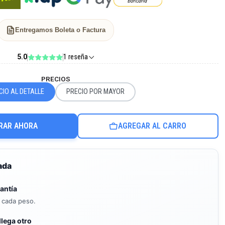
Entregamos Boleta o Factura
5.0
1 reseña
PRECIOS
CIO AL DETALLE
PRECIO POR MAYOR
RAR AHORA
AGREGAR AL CARRO
ada
antía
s cada peso.
llega otro