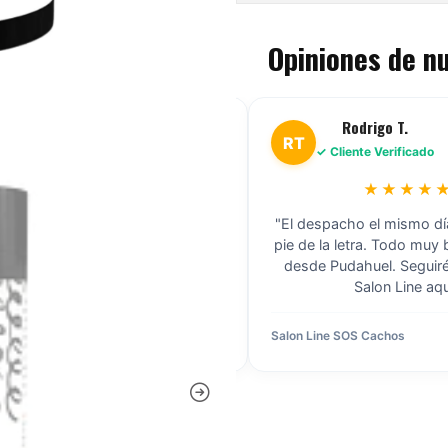
Opiniones de n
Rodrigo T.
Valeria A.
VA
iente Verificado
✓ Cliente Verificado
★★★★★
★★★★★
cho el mismo día se cumple al
"Me daba miedo comprar po
 letra. Todo muy bien embalado
por volumen, pero la ate
udahuel. Seguiré comprando
excelente. Productos 100% 
Salon Line aquí."
originales."
 SOS Cachos
Hace 4 días
Cremas Novex
H