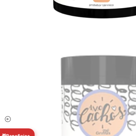
Marcela C.
MC
RT
✓ Cliente Verificado
✓ Cl
★★★★★
"Excelente stock. Compré cajas
"El despa
cerradas de Skala para mi negocio en
pie de la
Concepción y llegaron súper rápido. Los
desde P
precios mayoristas son los mejores."
Pack Mayorista Skala
Hace 2 días
Salon Line