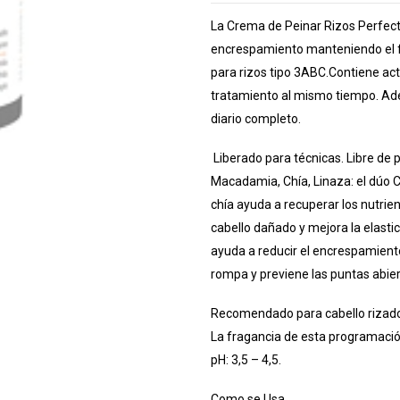
La Crema de Peinar Rizos Perfecto
encrespamiento manteniendo el fr
para rizos tipo 3ABC.Contiene act
tratamiento al mismo tiempo. Adem
diario completo.
Liberado para técnicas. Libre de pa
Macadamia, Chía, Linaza: el dúo Ch
chía ayuda a recuperar los nutrien
cabello dañado y mejora la elasti
ayuda a reducir el encrespamiento,
rompa y previene las puntas abier
Recomendado para cabello rizado
La fragancia de esta programació
pH: 3,5 – 4,5.
Como se Usa