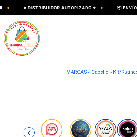
•
⭐ DISTRIBUIDOR AUTORIZADO ⭐
📦 ENVÍOS A TO
MARCAS
Cabello
Kit/Rutina
❮