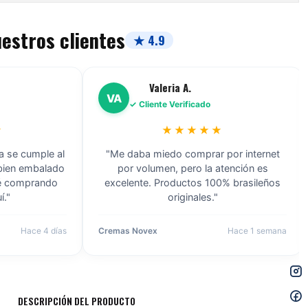
uestros clientes
★ 4.9
Carolina L.
CL
✓ Cliente Verificado
★★★★★
r internet
"Encontré la marca Griffus a un precio
nción es
que no había visto en ninguna otra
brasileños
distribuidora. Llegó en perfecto estado a
Viña del Mar."
ace 1 semana
Shampoo Griffus
Hace 1 semana
DESCRIPCIÓN DEL PRODUCTO